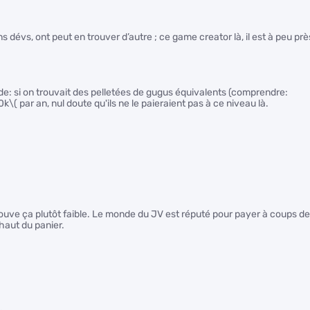
s dévs, ont peut en trouver d’autre ; ce game creator là, il est à peu prè
nde: si on trouvait des pelletées de gugus équivalents (comprendre:
50k
\( par an, nul doute qu'ils ne le paieraient pas à ce niveau là.
uve ça plutôt faible. Le monde du JV est réputé pour payer à coups de
 haut du panier.