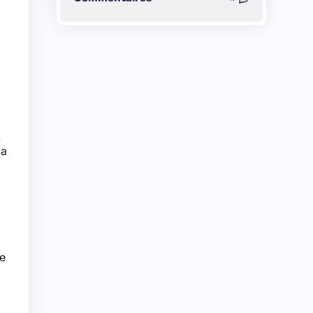
Q
la
le