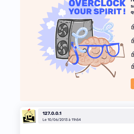
r
s
q
127.0.0.1
Le 10/06/2013 à 11h54