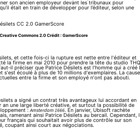
mener son ancien employeur devant les tribunaux pour
e qu’il était en train de développer pour l’éditeur, selon une
- Creative Commons 2.0 Crédit :
GamerScore
lets, et cette fois-ci la rupture est nette entre l'éditeur et
tté la firme en mai 2010 pour prendre la tête du studio TH
faut-il préciser que Patrice Désilets est l'homme qui a créé 
et s'est écoulé à
plus de 10 millions
d'exemplaires. La cause
ctuelles entre la firme et son employé n'ont pas abouti.
ésilets a signé un contrat très avantageux lui accordant en
an une large liberté créative, et surtout la possibilité de
veloppement :
Amsterdam 1666
. En janvier, Ubisoft rachète
ais, ramenant ainsi Patrice Désilets au bercail. Cependant, 
ur français qui souhaitait avoir plus de contrôle sur son
é, coupant ainsi court aux négociations.