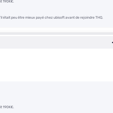
oit 190K€.
’il était peu être mieux payé chez ubisoft avant de rejoindre THQ.
oit 190K€.