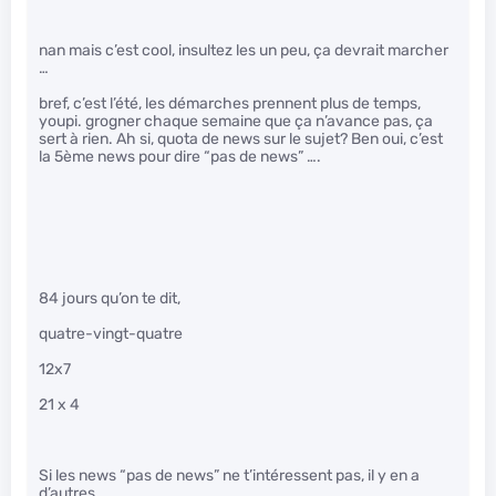
nan mais c’est cool, insultez les un peu, ça devrait marcher
…
bref, c’est l’été, les démarches prennent plus de temps,
youpi. grogner chaque semaine que ça n’avance pas, ça
sert à rien. Ah si, quota de news sur le sujet? Ben oui, c’est
la 5ème news pour dire “pas de news” ….
84 jours qu’on te dit,
quatre-vingt-quatre
12x7
21 x 4
Si les news “pas de news” ne t’intéressent pas, il y en a
d’autres…