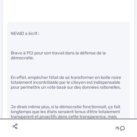
NEVdD a écrit :
Bravo à PCI pour son travail dans la défense de la
démocratie.
En effet, empêcher l’état de se transformer en boite noire
totalement incontrôlable par le citoyen est indispensable
pour permettre un vote basé sur des données rationelles.
Je dirais même plus, si la démocratie fonctionnait, ça fait
longtemps que les états seraient tenus d’être totalement
transparent et proactifs dans cette transparence, mais
nous n’avons pas tous la volonté et la tenacité de Mr Marc
Rees et c’est dommage.
75
.