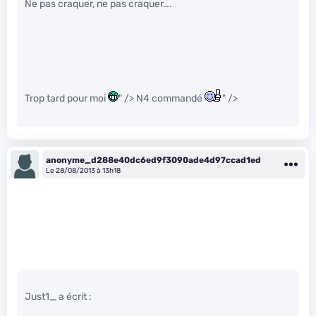
Ne pas craquer, ne pas craquer….
Trop tard pour moi
" /> N4 commandé
" />
anonyme_d288e40dc6ed9f3090ade4d97ccad1ed
Le 28/08/2013 à 13h18
Just1_ a écrit :