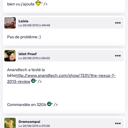
bien vu j’ajoute
" />
Leixia
Le 28/08/2013 à 04h48
Pas de problème :)
Idiot Proof
Le 28/08/2013 à 05h02
Anandtech a testé la
bête
http://www.anandtech.com/show/7231/the-nexus-7-
2013-review
" />
Commandée en 32Gb
" />
Gromsempai
Le 28/08/2013 à 07h38