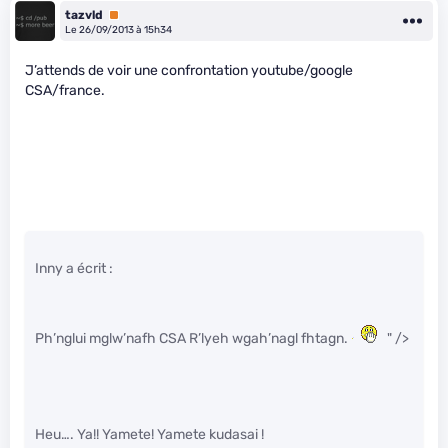
tazvld
Premium
Le 26/09/2013 à 15h34
J’attends de voir une confrontation youtube/google
CSA/france.
Inny a écrit :
Ph’nglui mglw’nafh CSA R’lyeh wgah’nagl fhtagn.
" />
Heu…. Ya!! Yamete! Yamete kudasai !