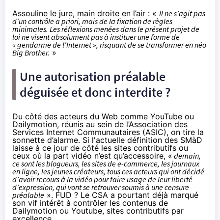
Assouline le jure, main droite en l’air : «
Il ne s’agit pas
d’un contrôle a priori, mais de la fixation de règles
minimales. Les réflexions menées dans le présent projet de
loi ne visent absolument pas à instituer une forme de
« gendarme de l’Internet », risquant de se transformer en néo
Big Brother.
»
Une autorisation préalable
déguisée et donc interdite ?
Du côté des acteurs du Web comme YouTube ou
Dailymotion, réunis au sein de l’Association des
Services Internet Communautaires (ASIC), on tire la
sonnette d’alarme. Si l'actuelle définition des SMàD
laisse à ce jour de côté les sites contributifs ou
ceux où la part vidéo n’est qu’accessoire, «
demain,
ce sont les blogueurs, les sites de e-commerce, les journaux
en ligne, les jeunes créateurs, tous ces acteurs qui ont décidé
d’avoir recours à la vidéo pour faire usage de leur liberté
d’expression, qui vont se retrouver soumis à une censure
préalable
».
FUD
? Le CSA a pourtant déjà marqué
son vif intérêt à contrôler
les contenus de
Dailymotion ou Youtube
, sites contributifs par
excellence.