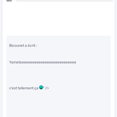
Bicounet a écrit :
Yameteeeeeeeeeeeeeeeeeeeeeeeeeee
c’est tellement ça
" />