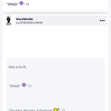
“SMàD”
" />
WereWindle
Le 27/09/2013 à 04h35
kidz a écrit :
“SMàD”
" />
“Souriez, Mourez, à Demain”
" />