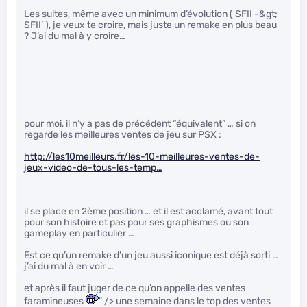
Les suites, même avec un minimum d’évolution ( SFII -&gt;
SFII’ ), je veux te croire, mais juste un remake en plus beau
? J’ai du mal à y croire…
pour moi, il n’y a pas de précédent “équivalent” … si on
regarde les meilleures ventes de jeu sur PSX :
http://les10meilleurs.fr/les-10-meilleures-ventes-de-
jeux-video-de-tous-les-temp…
il se place en 2ème position … et il est acclamé, avant tout
pour son histoire et pas pour ses graphismes ou son
gameplay en particulier …
Est ce qu’un remake d’un jeu aussi iconique est déjà sorti …
j’ai du mal à en voir …
et après il faut juger de ce qu’on appelle des ventes
faramineuses
" /> une semaine dans le top des ventes