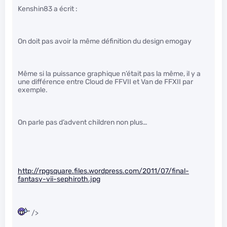
Kenshin83 a écrit :
On doit pas avoir la même définition du design emogay
Même si la puissance graphique n’était pas la même, il y a
une différence entre Cloud de FFVII et Van de FFXII par
exemple.
On parle pas d’advent children non plus…
http://rpgsquare.files.wordpress.com/2011/07/final-
fantasy-vii-sephiroth.jpg
" />