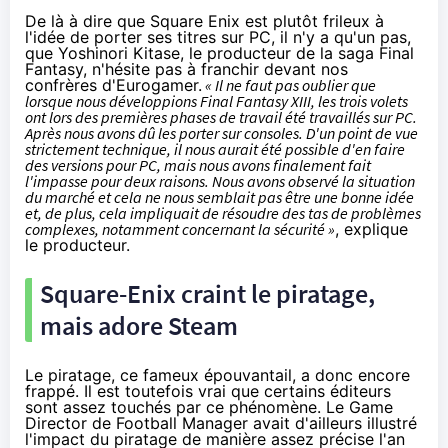
De là à dire que Square Enix est plutôt frileux à
l'idée de porter ses titres sur PC, il n'y a qu'un pas,
que Yoshinori Kitase, le producteur de la saga Final
Fantasy, n'hésite pas à franchir devant nos
confrères
d'Eurogamer
.
« Il ne faut pas oublier que
lorsque nous développions Final Fantasy XIII, les trois volets
ont lors des premières phases de travail été travaillés sur PC.
Après nous avons dû les porter sur consoles. D'un point de vue
strictement technique, il nous aurait été possible d'en faire
des versions pour PC, mais nous avons finalement fait
l'impasse pour deux raisons. Nous avons observé la situation
du marché et cela ne nous semblait pas être une bonne idée
et, de plus, cela impliquait de résoudre des tas de problèmes
complexes, notamment concernant la sécurité »
, explique
le producteur.
Square-Enix craint le piratage,
mais adore Steam
Le piratage, ce fameux épouvantail, a donc encore
frappé. Il est toutefois vrai que certains éditeurs
sont assez touchés par ce phénomène. Le Game
Director de Football Manager avait d'ailleurs
illustré
l'impact du piratage
de manière assez précise l'an