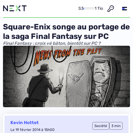
S3
1 Tio
Square-Enix songe au portage de
la saga Final Fantasy sur PC
Final Fantasy : croix vé bâton, bientôt sur PC ?
Kevin Hottot
Société
3 min
Le 19 février 2014 à 15h00