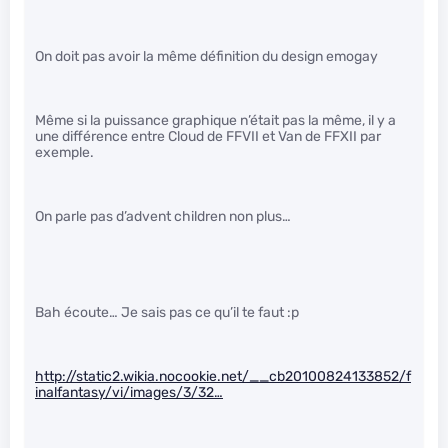
On doit pas avoir la même définition du design emogay
Même si la puissance graphique n’était pas la même, il y a
une différence entre Cloud de FFVII et Van de FFXII par
exemple.
On parle pas d’advent children non plus…
Bah écoute… Je sais pas ce qu’il te faut :p
http://static2.wikia.nocookie.net/__cb20100824133852/f
inalfantasy/vi/images/3/32…