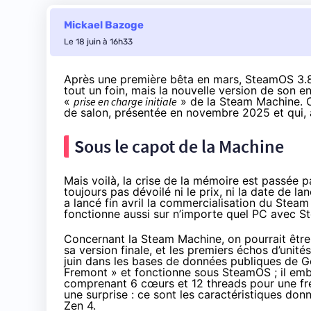
Mickael Bazoge
Le 18 juin à 16h33
Après une
première bêta en mars
, SteamOS 3.8
tout un foin, mais la nouvelle version de son 
«
prise en charge initiale
» de la Steam Machine. C
de salon,
présentée en novembre 2025
et qui,
Sous le capot de la Machine
Mais voilà, la crise de la mémoire est
passée pa
toujours pas dévoilé ni le prix, ni la date de la
a lancé fin avril
la commercialisation du Steam 
fonctionne aussi sur n’importe quel PC avec S
Concernant la Steam Machine, on pourrait être
sa version finale, et les premiers échos d’unité
juin dans les bases de données publiques de Ge
Fremont » et fonctionne sous SteamOS ; il em
comprenant 6 cœurs et 12 threads pour une f
une surprise : ce sont les caractéristiques don
Zen 4.