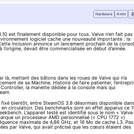
Hardware
4 min
.10 est finalement
disponible
pour tous. Valve n’en fait pas
environnement logiciel cache une nouveauté importante : la
ette inclusion annonce un lancement prochain de la conso
 à l’origine, devait être commercialisée en début d’année.
r là
, mettant des bâtons dans les roues de Valve qui n’a
ncement de sa Machine. Histoire de faire patienter, l’entrepri
Controller
, la manette dédiée à la console mais qui
team.
 fixé bientôt, entre SteamOS 3.8 désormais disponible dan
s en circulation. Des
benchmarks
sont en effet
apparus
ce 1
ekbench. L’appareil testé est identifié sous le nom « Valve
barque un processeur AMD personnalisé (« CPU 1772 »)
réquence maximale de 4,86 GHz, et 16 Mo de cache L3. Pas
nées par Valve, qui avait précisé que les cœurs étaient des