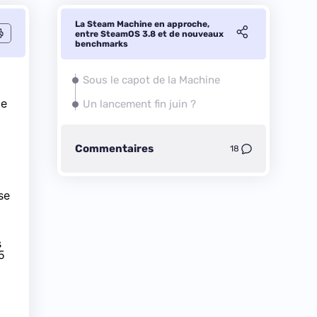
La Steam Machine en approche,
entre SteamOS 3.8 et de nouveaux
benchmarks
Sous le capot de la Machine
le
Un lancement fin juin ?
Commentaires
18
se
s
5