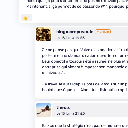
Reste que ça peut s'entendre si le prix ne s'envole pas.
Maintenant, si ça permet de se passer de W11, pourquoi 
4
bingo.crepuscule
Premium
Le 18 juin à 16h53
Je ne pense pas que Valve aie vocation à s'imp
porte une une standardisation ouverte, sur un s
Leur objectif a toujours été assumé, ne plus ê
entreprise qui aimerait imposer son monopole en
ce niveau là.
Je travaille aussi depuis près de 9 mois sur un p
boulot conséquent... Alors Une distribution optim
thecis
Le 18 juin à 21h20
Est-ce que la stratégie n'est pas de montrer q