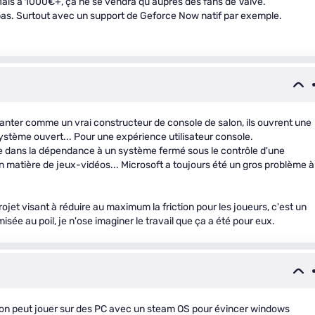
 Mais à 1000€+, ça ne se vendra qu'auprès des fans de Valve.
pas. Surtout avec un support de Geforce Now natif par exemple.
lanter comme un vrai constructeur de console de salon, ils ouvrent une
ystème ouvert... Pour une expérience utilisateur console.
tre dans la dépendance à un système fermé sous le contrôle d'une
 matière de jeux-vidéos... Microsoft a toujours été un gros problème à
rojet visant à réduire au maximum la friction pour les joueurs, c'est un
isée au poil, je n'ose imaginer le travail que ça a été pour eux.
u'on peut jouer sur des PC avec un steam OS pour évincer windows