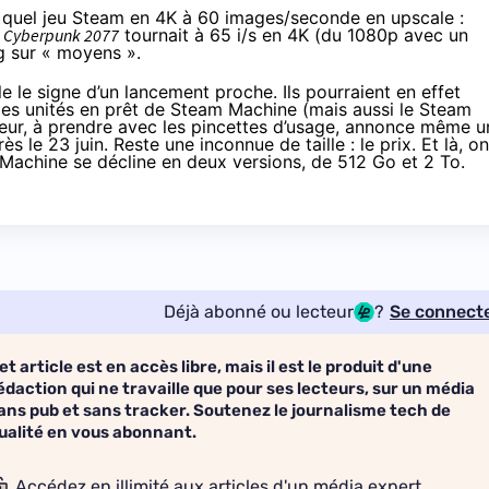
rte quel jeu Steam en 4K à 60 images/seconde en upscale :
,
Cyberpunk 2077
tournait à 65 i/s en 4K (du 1080p avec un
g sur « moyens ».
 le signe d’un lancement proche. Ils pourraient en effet
 des unités en prêt de Steam Machine (mais aussi le Steam
eur
, à prendre avec les pincettes d’usage, annonce même u
 le 23 juin. Reste une inconnue de taille : le prix. Et là, on
Machine se décline en deux versions, de 512 Go et 2 To.
Déjà abonné ou lecteur
?
Se connect
et article est en accès libre, mais il est le produit d'une
édaction qui ne travaille que pour ses lecteurs, sur un média
ans pub et sans tracker. Soutenez le journalisme tech de
ualité en vous abonnant.
Accédez en illimité aux articles d'un média expert