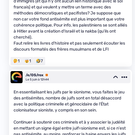
d'immigrés (et qui n'y ont aucun lien historique avec le sol
francais) et qui veulent y mettre un terme avec des
méthodes démocratiques et pacifistes? Je suppose que
non car votre fond antisémite est plus important que votre
cohérence politique, Pour info, les palestiniens se sont alliés
à Hitler avant la création d'Israël et la nakba (qu'ils ont
cherché).
Faut relire les livres d'histoire et pas seulement écouter les
discours formatés des frères musulmans et de LFI
1
1
7
/e/OS/rox
Premium
Le 5 juin à 12h44
En essentialisant les juifs par le sionisme, vous faites le jeu
des antisémites, nombre de juifs sont en total désaccord
avec la politique criminelle et génocidaire de l'État
colonisateur sioniste, y compris en son sein.
Continuer à soutenir ces criminels et à y associer la judéité
en mettant un signe égal entre juif=sionisme est, si ce n'est
pas antisémite, au moins, renforcer la haine envers les juifs.