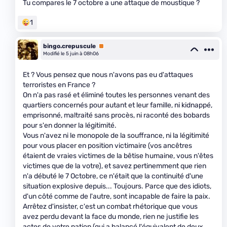
Tu compares le 7 octobre a une attaque de moustique ?
1
bingo.crepuscule
Premium
Modifié le 5 juin à 08h06
Et ? Vous pensez que nous n'avons pas eu d'attaques
terroristes en France ?
On n'a pas rasé et éliminé toutes les personnes venant des
quartiers concernés pour autant et leur famille, ni kidnappé,
emprisonné, maltraité sans procès, ni raconté des bobards
pour s'en donner la légitimité.
Vous n'avez ni le monopole de la souffrance, ni la légitimité
pour vous placer en position victimaire (vos ancêtres
étaient de vraies victimes de la bêtise humaine, vous n'êtes
victimes que de la votre), et savez pertinemment que rien
n'a débuté le 7 Octobre, ce n'était que la continuité d'une
situation explosive depuis... Toujours. Parce que des idiots,
d'un côté comme de l'autre, sont incapable de faire la paix.
Arrêtez d'insister, c'est un combat rhétorique que vous
avez perdu devant la face du monde, rien ne justifie les
actes de votre nation (qui a balancé l'équivalent de deux