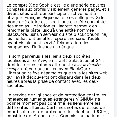
Le compte X de Sophie est lié à une série d’autres
comptes aux profils visiblement générés par IA, et à
divers sites web qui participent activement à
attaquer François Piquemal et ses collègues. Si le
mode opératoire est inédit, une enquête conjointe
des médias
Libération
et
Haaretz
permet d’en
remonter la piste jusqu’à une entité nommée
BlackCore. Sur un serveur du site blackcore.online,
les médias ont en effet repéré une série d’outils
ayant visiblement servi à l’élaboration des
campagnes d’influence numérique.
Ils sont parvenus à les lier à deux sociétés
localisées à Tel Aviv, en Israël : Galacticos et SNI,
dont les représentants affirment
« avec la dernière
énergie »
n’avoir aucun lien avec BlackCore.
Libération relève néanmoins que tous les sites web
qu’il avait découverts ont disparu dans les deux
heures après la prise de contact avec les deux
sociétés.
Le service de vigilance et de protection contre les
ingérences numériques étrangères
VIGINUM
n’a
pour le moment pas confirmé les liens entre les
différentes affaires. Certaines notes du réseau de
coordination et de protection des élections (
RCPE
),
constitué de l’Arcom, de la Commission nationale