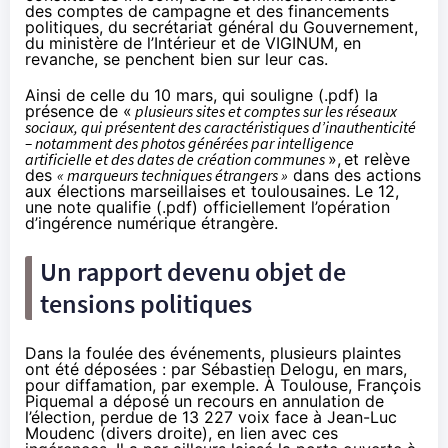
des comptes de campagne et des financements
politiques, du secrétariat général du Gouvernement,
du ministère de l’Intérieur et de VIGINUM, en
revanche, se penchent bien sur leur cas.
Ainsi de celle du 10 mars, qui
souligne (.pdf)
la
présence de «
plusieurs sites et comptes sur les réseaux
sociaux, qui présentent des caractéristiques d’inauthenticité
– notamment des photos générées par intelligence
artificielle et des dates de création communes
»,
et relève
des
«
marqueurs techniques étrangers »
dans des actions
aux élections marseillaises et toulousaines. Le 12,
une note
qualifie (.pdf)
officiellement l’opération
d’ingérence numérique étrangère.
Un rapport devenu objet de
tensions politiques
Dans la foulée des événements, plusieurs plaintes
ont été déposées : par Sébastien Delogu, en mars,
pour diffamation, par exemple. À Toulouse, François
Piquemal a
déposé un recours
en annulation de
l’élection, perdue de 13 227 voix face à Jean-Luc
Moudenc (divers droite), en lien avec ces