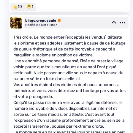
10
1
bingo.crepuscule
Premium
Modifié le 4 juin à 14h57
Très drôle. Le monde entier (exceptés les vendus) déteste
le sionisme et ses adeptes justement à cause de ce foutage
de gueule rhétorique et de cette incroyable capacité à
maquiller le racisme en position de victime.
Il ne viendrait à personne de sensé, l'idée de raser le village
voisin parce que trois moustiques en venant l'ont piqué
cette nuit. Ni de passer une ville sous le napalm à cause du
tueur en série en fuite dans celle-ci.
Vos ancêtres étaient des victimes dont nous honorons la
mémoire, et vous, vous détruisez cet héritage par vos actes
et votre propagande.
Ce qu'il se passe n'a rien à voir avec la légitime défense, le
nombre incroyable de vidéos disponibles sur internet et
sortie sur certains médias, en atteste, c'est avant tout
l'expression d'un racisme profondément ancré au sein de la
société Israélienne , poussé par l'extrême droite.
Le monde sera en paix avec Israël quand Israël sera en paix