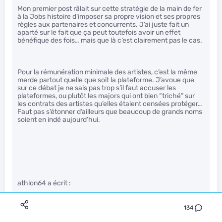
Mon premier post râlait sur cette stratégie de la main de fer
à la Jobs histoire d’imposer sa propre vision et ses propres
règles aux partenaires et concurrents. J’ai juste fait un
aparté sur le fait que ça peut toutefois avoir un effet
bénéfique des fois… mais que là c’est clairement pas le cas.
Pour la rémunération minimale des artistes, c’est la même
merde partout quelle que soit la plateforme. J’avoue que
sur ce débat je ne sais pas trop s’il faut accuser les
plateformes, ou plutôt les majors qui ont bien “triché” sur
les contrats des artistes qu’elles étaient censées protéger…
Faut pas s’étonner d’ailleurs que beaucoup de grands noms
soient en indé aujourd’hui.
athlon64 a écrit :
134
Ils payent combien avant pour une chanson ? La chanson a