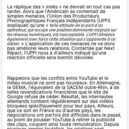
La réplique des « indés » ne devrait en tout cas pas
tarder. Alors que l'Américain se contentait de
simples menaces, l'Union des Producteurs
Phonographiques Français Indépendants (UPFI)
expliquait qu'une «
telle attitude de la part d’un
opérateur, qui occupe une position dominante majeure sur
les réseaux numériques, est inacceptable. L’UPFI dénonce
également avec force cette situation qui s’apparente à un
diktat.
» L'application de ces menaces ne va donc
pas améliorer leurs relations. Contactée par Next
INpact, l'UPFI nous a d'ailleurs indiqué qu'une
réaction officielle sera bientôt dévoilée.
Rappelons que les conflits entre YouTube et le
milieu musical ne sont pas nouveaux. En Allemagne,
la GEMA, l'équivalent de la SACEM outre-Rhin, a de
telles revendications financières que le site de
Google refuse de céder. Résultat, les internautes
allemands tombent régulièrement sur des vidéos
bloquées spécifiquement pour leur pays. Ailleurs,
que ce soit en France ou d'autres pays, les
négociations ont parfois été difficiles dans le passé,
au point de pousser YouTube à retirer la publicité
des clips, coupant ainsi toute rémunération. Depuis
plusieurs années toutefois, les relations sont