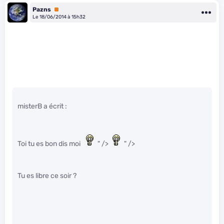
Pazns
Premium
Le 18/06/2014 à 15h32
misterB a écrit :
Toi tu es bon dis moi
" />
" />
Tu es libre ce soir ?