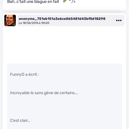
Bah, c’tait une blague en fait
" />
anonyme_751eb151a3e6ce065481d43bf0d18298
Le 18/06/2014 à 15h20
FunnyD a écrit :
Incroyable le sans gène de certains….
C’est clair…