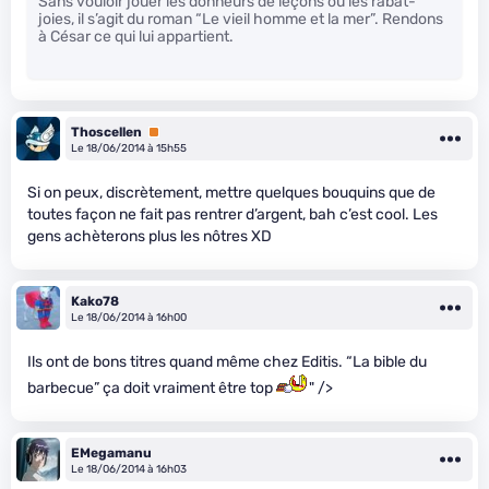
Sans vouloir jouer les donneurs de leçons ou les rabat-
joies, il s’agit du roman “Le vieil homme et la mer”. Rendons
à César ce qui lui appartient.
Thoscellen
Premium
Le 18/06/2014 à 15h55
Si on peux, discrètement, mettre quelques bouquins que de
toutes façon ne fait pas rentrer d’argent, bah c’est cool. Les
gens achèterons plus les nôtres XD
Kako78
Le 18/06/2014 à 16h00
Ils ont de bons titres quand même chez Editis. “La bible du
barbecue” ça doit vraiment être top
" />
EMegamanu
Le 18/06/2014 à 16h03