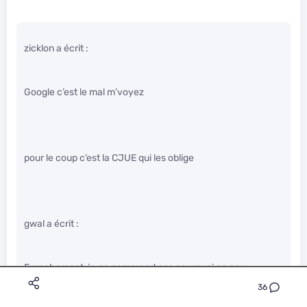
zicklon a écrit :
Google c’est le mal m’voyez
pour le coup c’est la CJUE qui les oblige
gwal a écrit :
Franchement, je ne comprend pas pourquoi on peu
deference des articles de journaux.
36
Le droit à l’oubli n’est rien d’autre qu’un droit au blanchiment