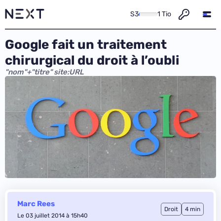
S3
1 Tio
Google fait un traitement
chirurgical du droit à l’oubli
"nom"+"titre" site:URL
Marc Rees
Droit
4 min
Le 03 juillet 2014 à 15h40