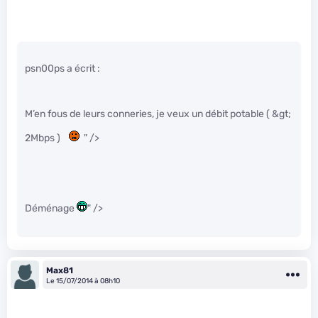
psn00ps a écrit :
M’en fous de leurs conneries, je veux un débit potable ( &gt;
2Mbps )
" />
Déménage
" />
Max81
Le 15/07/2014 à 08h10