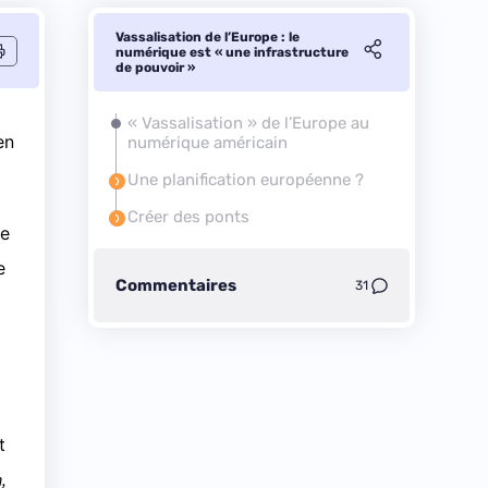
Vassalisation de l’Europe : le
numérique est « une infrastructure
de pouvoir »
« Vassalisation » de l’Europe au
en
numérique américain
Une planification européenne ?
Créer des ponts
ce
e
Commentaires
31
t
,