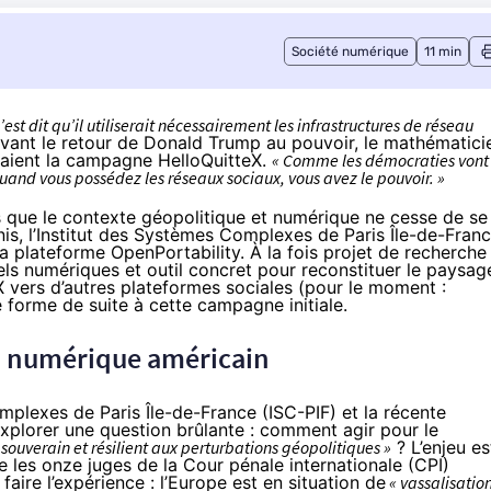
Société numérique
11 min
est dit qu’il utiliserait nécessairement les infrastructures de réseau
ant le retour de Donald Trump au pouvoir, le mathématici
nçaient la campagne HelloQuitteX.
« Comme les démocraties vont
uand vous possédez les réseaux sociaux, vous avez le pouvoir. »
 que le contexte géopolitique et numérique ne cesse de se
nis, l’Institut des Systèmes Complexes de Paris Île-de-Fran
a plateforme OpenPortability. À la fois
projet de recherche
nels numériques et
outil concret
pour reconstituer le paysag
 vers d’autres plateformes sociales (pour le moment :
 forme de suite à cette campagne initiale.
au numérique américain
mplexes de Paris Île-de-France (ISC-PIF) et la récente
xplorer une question brûlante : comment agir pour le
ouverain et résilient aux perturbations géopolitiques »
? L’enjeu es
les onze juges de la Cour pénale internationale (CPI)
aire l’expérience : l’Europe est en situation de
« vassalisation