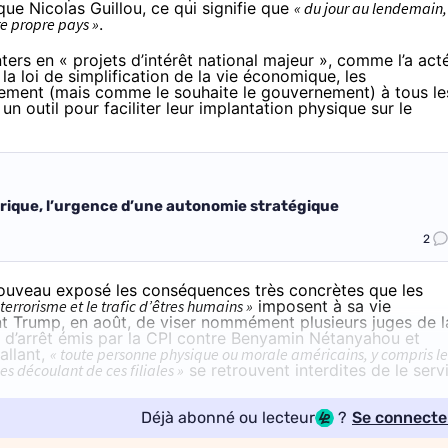
ique Nicolas Guillou, ce qui signifie que
« du jour au lendemain,
e propre pays »
.
ters en « projets d’intérêt national majeur », comme l’a act
la loi de simplification de la vie économique, les
lement (mais comme le souhaite le gouvernement) à tous le
un outil pour faciliter leur implantation physique sur le
érique, l’urgence d’une autonomie stratégique
2
 nouveau exposé les
conséquences très concrètes
que les
terrorisme et le trafic d’êtres humains »
imposent à sa vie
t Trump, en août, de viser nommément plusieurs juges de l
 d’arrêt émis par la CPI contre Benyamin Nétanyahou et
allant,
« toute personne physique ou morale américains, y compris le
es découlant de ces filiales »
se retrouvent interdites de le servi
Déjà abonné ou lecteur
?
Se connecte