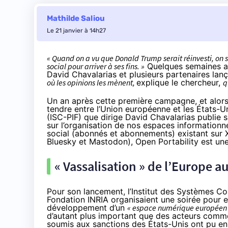
Mathilde Saliou
Le 21 janvier à 14h27
« Quand on a vu que Donald Trump serait réinvesti, on s’
social pour arriver à ses fins. »
Quelques semaines av
David Chavalarias et plusieurs partenaires la
où les opinions les mènent,
explique le chercheur,
q
Un an après cette première campagne, et alors
tendre entre l’Union européenne et les États-U
(ISC-PIF) que dirige David Chavalarias publie s
sur l’organisation de nos espaces information
social (abonnés et abonnements) existant sur X
Bluesky et Mastodon), Open Portability est une
« Vassalisation » de l’Europe 
Pour son lancement, l’Institut des Systèmes Co
Fondation INRIA organisaient une
soirée
pour e
développement d’un
« espace numérique européen s
d’autant plus important que des acteurs comme 
soumis aux sanctions des États-Unis ont pu en f