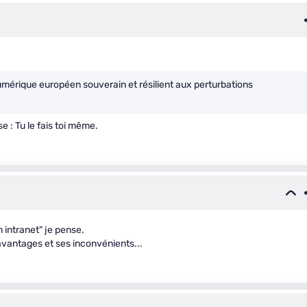
érique européen souverain et résilient aux perturbations
e : Tu le fais toi même.
 intranet" je pense.
 avantages et ses inconvénients...