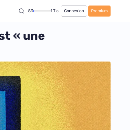
S3
1 Tio
Connexion
Premium
st « une