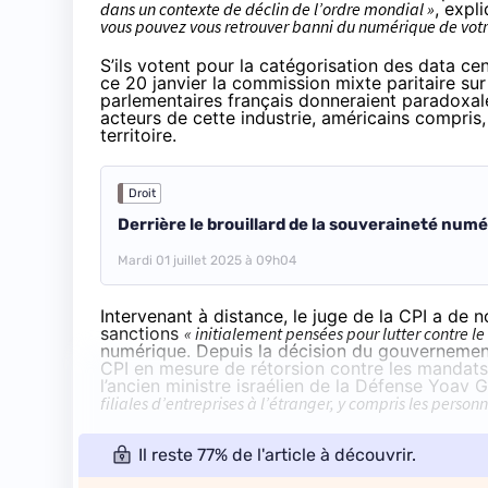
dans un contexte de déclin de l’ordre mondial »
, expl
vous pouvez vous retrouver banni du numérique de votr
S’ils votent pour la catégorisation des data cen
ce 20 janvier la commission mixte paritaire sur 
parlementaires français donneraient paradoxa
acteurs de cette industrie, américains compris, 
territoire.
Droit
Derrière le brouillard de la souveraineté num
Mardi 01 juillet 2025 à 09h04
Intervenant à distance, le juge de la CPI a de
sanctions
« initialement pensées pour lutter contre le 
numérique. Depuis la décision du gouvernemen
CPI en mesure de rétorsion contre les mandats
l’ancien ministre israélien de la Défense Yoav G
filiales d’entreprises à l’étranger, y compris les personn
Il reste 77% de l'article à découvrir.