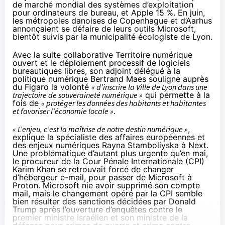
de marché mondial des systèmes d’exploitation
pour ordinateurs de bureau, et Apple 15 %. En juin,
les métropoles danoises de Copenhague et d’Aarhus
annonçaient se défaire de leurs outils Microsoft,
bientôt
suivis par la municipalité écologiste de Lyon
.
Avec la suite collaborative Territoire numérique
ouvert et le déploiement processif de logiciels
bureautiques libres, son adjoint délégué à la
politique numérique Bertrand Maes souligne
auprès
du Figaro
la volonté
« d’inscrire la Ville de Lyon dans une
trajectoire de souveraineté numérique »
qui permette à la
fois de
« protéger les données des habitants et habitantes
et favoriser l’économie locale »
.
« L’enjeu, c’est la maîtrise de notre destin numérique »
,
explique la spécialiste des affaires européennes et
des enjeux numériques Rayna Stamboliyska à Next.
Une problématique d’autant plus urgente qu’en mai,
le procureur de la Cour Pénale Internationale (CPI)
Karim Khan se retrouvait forcé de changer
d’hébergeur e-mail, pour passer de Microsoft à
Proton. Microsoft
nie avoir supprimé son compte
mail
, mais le changement opéré par la CPI semble
bien résulter des sanctions décidées par Donald
Trump après l’ouverture d’enquêtes contre le
premier ministre israélien et son ministre de la