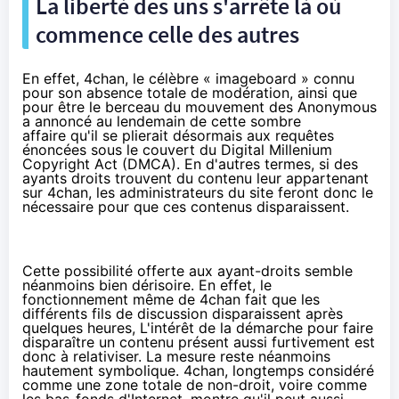
La liberté des uns s'arrête là où
commence celle des autres
En effet, 4chan, le célèbre « imageboard » connu
pour son absence totale de modération, ainsi que
pour être le berceau du mouvement des Anonymous
a annoncé au lendemain de cette sombre
affaire qu'il se plierait désormais aux requêtes
énoncées sous le couvert du Digital
Millenium
Copyright Act (DMCA). En d'autres termes, si des
ayants droits trouvent du contenu leur appartenant
sur 4chan, les administrateurs du site feront donc le
nécessaire pour que ces contenus disparaissent.
Cette possibilité offerte aux ayant-droits semble
néanmoins bien dérisoire. En effet, le
fonctionnement même de 4chan fait que les
différents fils de discussion disparaissent après
quelques heures, L'intérêt de la démarche pour faire
disparaître un contenu présent aussi furtivement est
donc à relativiser. La mesure reste néanmoins
hautement symbolique. 4chan, longtemps considéré
comme une zone totale de non-droit, voire comme
les bas-fonds d'Internet, montre qu'il peut aussi