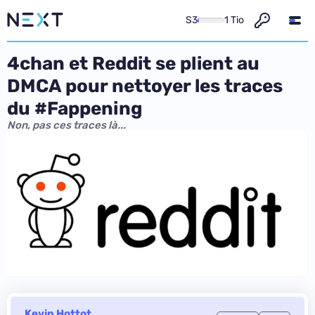
S3
1 Tio
4chan et Reddit se plient au
DMCA pour nettoyer les traces
du #Fappening
Non, pas ces traces là...
Kevin Hottot