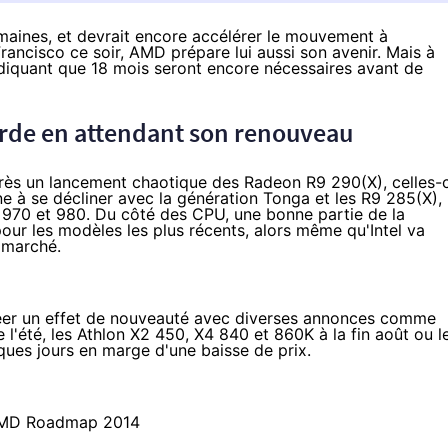
semaines, et devrait encore accélérer le mouvement à
Francisco ce soir, AMD prépare lui aussi son avenir. Mais à
indiquant que 18 mois seront encore nécessaires avant de
corde en attendant son renouveau
Après un lancement chaotique des Radeon
R9 290
(X), celles-
e à se décliner avec la génération
Tonga
et les R9 285(X),
970 et 980
. Du côté des CPU, une bonne partie de la
r les modèles les plus récents, alors même qu'Intel va
e marché.
réer un effet de nouveauté avec diverses annonces comme
l'été, les Athlon X2 450, X4 840 et 860K à la fin août ou l
lques jours en marge d'une baisse de prix.