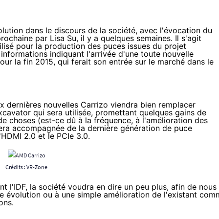
lution dans le discours de la société, avec l'évocation du
rochaine par Lisa Su,
il y a quelques semaines
. Il s'agit
ilisé pour la production des puces issues du projet
 informations indiquant
l'arrivée d'une toute nouvelle
ur la fin 2015, qui ferait son entrée sur le marché dans le
ux dernières nouvelles Carrizo viendra bien remplacer
xcavator qui sera utilisée, promettant quelques gains de
e choses (est-ce dû à la fréquence, à l'amélioration des
e sera accompagnée de la dernière génération de puce
'HDMI 2.0 et le PCIe 3.0.
Crédits :
VR-Zone
t l'
IDF
, la société voudra en dire un peu plus, afin de nous
lle évolution ou à une simple amélioration de l'existant co
ons.