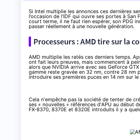
Si Intel multiplie les annonces ces dernières 
l’occasion de l’IDF qui ouvre ses portes à San 
court terme, il ne faut rien espérer, son PDG 
passer réellement à une nouvelle génération.
Processeurs : AMD tire sur la 
AMD multiplie les ratés ces derniers temps. 
ont fait leurs preuves, mais commencent à pein
alors que NVIDIA arrive avec ses
GeForce GTX 
gamme reste gravée en 32 nm, contre 28 nm pou
introduire ses premières puces en 14 nm sur l
Cela n'empêche pas la société de tenter de c
ses « nouvelles » références d'APU au début de 
FX-8370
,
8370E
et
8320E
introduits il y a que