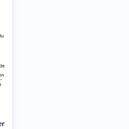
du
 de
on
-
u
er