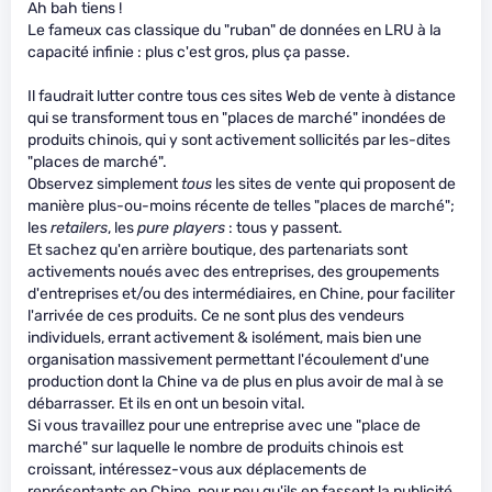
Ah bah tiens !
Le fameux cas classique du "ruban" de données en LRU à la
capacité infinie : plus c'est gros, plus ça passe.
Il faudrait lutter contre tous ces sites Web de vente à distance
qui se transforment tous en "places de marché" inondées de
produits chinois, qui y sont activement sollicités par les-dites
"places de marché".
Observez simplement
tous
les sites de vente qui proposent de
manière plus-ou-moins récente de telles "places de marché";
les
retailers
, les
pure players
: tous y passent.
Et sachez qu'en arrière boutique, des partenariats sont
activements noués avec des entreprises, des groupements
d'entreprises et/ou des intermédiaires, en Chine, pour faciliter
l'arrivée de ces produits. Ce ne sont plus des vendeurs
individuels, errant activement & isolément, mais bien une
organisation massivement permettant l'écoulement d'une
production dont la Chine va de plus en plus avoir de mal à se
débarrasser. Et ils en ont un besoin vital.
Si vous travaillez pour une entreprise avec une "place de
marché" sur laquelle le nombre de produits chinois est
croissant, intéressez-vous aux déplacements de
représentants en Chine, pour peu qu'ils en fassent la publicité.