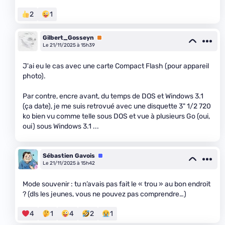
2
1
Gilbert_Gosseyn
Premium
Le 21/11/2025 à 15h39
J'ai eu le cas avec une carte Compact Flash (pour appareil
photo).
Par contre, encre avant, du temps de DOS et Windows 3.1
(ça date), je me suis retrovué avec une disquette 3" 1/2 720
ko bien vu comme telle sous DOS et vue à plusieurs Go (oui,
oui) sous Windows 3.1 ...
Sébastien Gavois
Équipe
Le 21/11/2025 à 15h42
Mode souvenir : tu n’avais pas fait le « trou » au bon endroit
? (dls les jeunes, vous ne pouvez pas comprendre…)
4
1
4
2
1