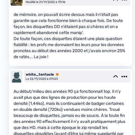
Modifié le 21/11/2025 à 17h16
de mémoire, on pouvait écrire dessus mais il n'était pas
garantie que cela fonctionne bien à chaque fois. De toute
façon, les disquettes DD n'étaient pas si chères et on a
rapidement abandonné cette manip'.
De toute façon, ces disquettes étaient une plaie question
fiabilité : les profs me donnaient les leurs pour les données
pronotes au début des années 2000 et j'avais environ 25%
de ratés... La joie !
white_tentacle
Premium
Le 22/11/2025 à 07h23
Au début/milieu des années 90 ça fonctionnait top. Il n’y
avait plus que des lignes de production pour les haute
densité (1,44ko), mais ils continuaient de badger certaines
en double densité (720ko) vendues moins chères. Troué
beaucoup de disquettes, jamais eu de soucis. À la toute fin
des années 90 effectivement il n’y avait pratiquement plus
que des HD, mais à cette époque le zip rendait les
disquettes obsolètes (avant d’être lui même supplanté par