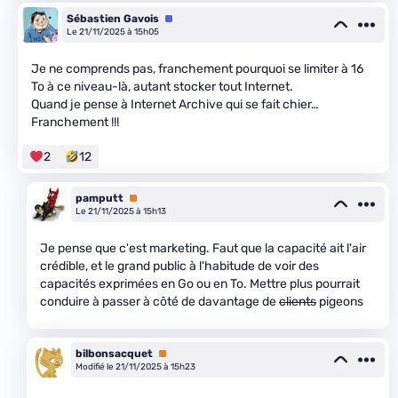
Sébastien Gavois
Équipe
Le 21/11/2025 à 15h05
Je ne comprends pas, franchement pourquoi se limiter à 16
To à ce niveau-là, autant stocker tout Internet.
Quand je pense à Internet Archive qui se fait chier…
Franchement !!!
2
12
pamputt
Premium
Le 21/11/2025 à 15h13
Je pense que c'est marketing. Faut que la capacité ait l'air
crédible, et le grand public à l'habitude de voir des
capacités exprimées en Go ou en To. Mettre plus pourrait
conduire à passer à côté de davantage de
clients
pigeons
bilbonsacquet
Premium
Modifié le 21/11/2025 à 15h23