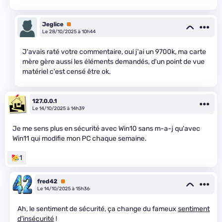
Jeglice
Premium
Le 28/10/2025 à 10h44
J'avais raté votre commentaire, oui j'ai un 9700k, ma carte
mère gère aussi les éléments demandés, d'un point de vue
matériel c'est censé être ok.
127.0.0.1
Le 14/10/2025 à 14h39
Je me sens plus en sécurité avec Win10 sans m-a-j qu'avec
Win11 qui modifie mon PC chaque semaine.
1
fred42
Premium
Le 14/10/2025 à 15h36
Ah, le sentiment de sécurité, ça change du fameux
sentiment
d'insécurité
!