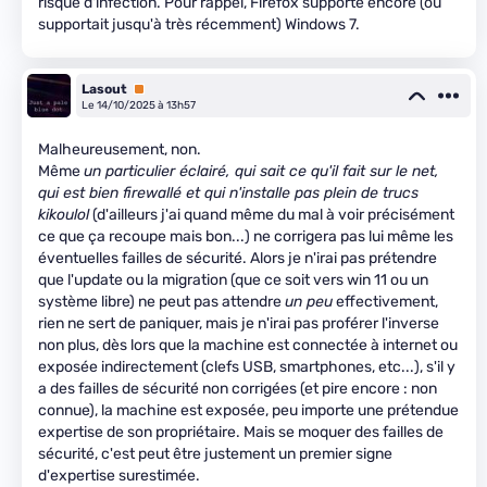
risque d'infection. Pour rappel, Firefox supporte encore (ou
supportait jusqu'à très récemment) Windows 7.
Lasout
Premium
Le 14/10/2025 à 13h57
Malheureusement, non.
Même
un particulier éclairé, qui sait ce qu'il fait sur le net,
qui est bien firewallé et qui n'installe pas plein de trucs
kikoulol
(d'ailleurs j'ai quand même du mal à voir précisément
ce que ça recoupe mais bon...) ne corrigera pas lui même les
éventuelles failles de sécurité. Alors je n'irai pas prétendre
que l'update ou la migration (que ce soit vers win 11 ou un
système libre) ne peut pas attendre
un peu
effectivement,
rien ne sert de paniquer, mais je n'irai pas proférer l'inverse
non plus, dès lors que la machine est connectée à internet ou
exposée indirectement (clefs USB, smartphones, etc...), s'il y
a des failles de sécurité non corrigées (et pire encore : non
connue), la machine est exposée, peu importe une prétendue
expertise de son propriétaire. Mais se moquer des failles de
sécurité, c'est peut être justement un premier signe
d'expertise surestimée.