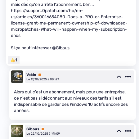
mais dès qu'on arrête l'abonnement, ben...
https://support.0patch.com/hc/en-
us/articles/360016654080-Does-a-PRO-or-Enterprise-
license-grant-me-permanent-ownership-of-downloaded-
micropatches-What-will-happen-when-my-subscription-
ends
Si ça peut intéresser
@Gibous
1
Vekin
Premium
Le 17/10/2025 à 08h27
Alors oui, c'est un abonnement, mais pour une entreprise,
ce n'est pas si déconnant aux niveaux des tarifs s'il est
indispensable de garder des Windows 10 actifs encore des
années.
Gibous
Premium
Le 22/10/2025 à 19h09