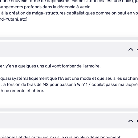
er une nouvelle forme de capitalisme. Même si tout cela est une bulle (qu
 changements profonds dans la décennie à venir.
ste à la création de méga-structures capitalistiques comme on peut en vo
d-Yutani, etc).
er, y'en a quelques uns qui vont tomber de l'armoire.
nt quasi systématiquement que l'IA est une mode et que seuls les sachan
c, la torsion de bras de MS pour passer à Win11 / copilot passe mal auprè
chine récente et chère.
es réserves et des critiques, mais je suis en plein développement