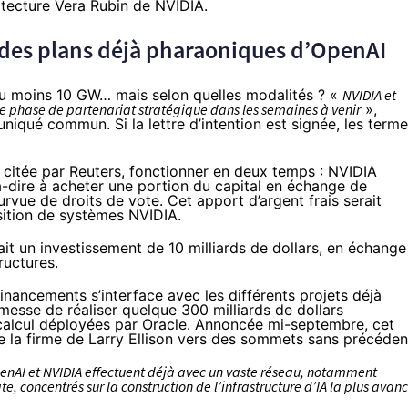
itecture Vera Rubin de NVIDIA
.
 des plans déjà pharaoniques d’OpenAI
’au moins 10 GW… mais selon quelles modalités ? «
NVIDIA et
lle phase de partenariat stratégique dans les semaines à venir
»,
niqué commun. Si la lettre d’intention est signée, les term
I citée par
Reuters
, fonctionner en deux temps : NVIDIA
à-dire à acheter une portion du capital en échange de
urvue de droits de vote. Cet apport d’argent frais serait
isition de systèmes NVIDIA.
t un investissement de 10 milliards de dollars, en échange
ructures.
nancements s’interface avec les différents projets déjà
sse de réaliser quelque 300 milliards de dollars
calcul déployées par Oracle
. Annoncée mi-septembre, cet
de la firme de Larry Ellison vers des sommets sans précéden
enAI et NVIDIA effectuent déjà avec un vaste réseau, notamment
te, concentrés sur la construction de l’infrastructure d’IA la plus avan