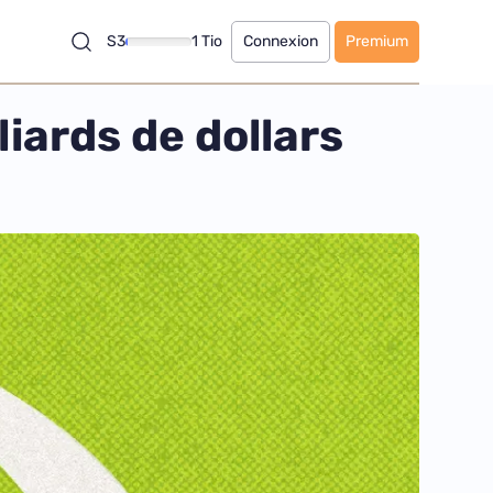
S3
1 Tio
Connexion
Premium
liards de dollars