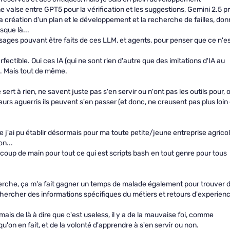
ne valse entre GPT5 pour la vérification et les suggestions, Gemini 2.5 p
a création d'un plan et le développement et la recherche de failles, do
sque là...
usages pouvant être faits de ces LLM, et agents, pour penser que ce n'e
fectible. Oui ces IA (qui ne sont rien d'autre que des imitations d'IA au
.. Mais tout de même.
sert à rien, ne savent juste pas s'en servir ou n'ont pas les outils pour, 
rs aguerris ils peuvent s'en passer (et donc, ne creusent pas plus loin 
 j'ai pu établir désormais pour ma toute petite/jeune entreprise agricol
on...
 coup de main pour tout ce qui est scripts bash en tout genre pour tous
rche, ça m'a fait gagner un temps de malade également pour trouver 
echercher des informations spécifiques du métiers et retours d'experien
à, mais de là à dire que c'est useless, il y a de la mauvaise foi, comme
u'on en fait, et de la volonté d'apprendre à s'en servir ou non.