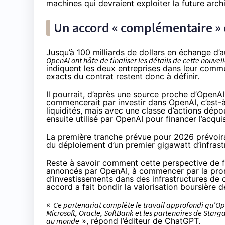
machines qui devraient exploiter la future
arch
Un accord « complémentaire »
Jusqu’à 100 milliards de dollars en échange d
OpenAI ont hâte de finaliser les détails de cette nouve
indiquent les deux entreprises dans leur commu
exacts du contrat restent donc à définir.
Il pourrait, d’après une source proche d’OpenA
commencerait par investir dans OpenAI, c’est-
liquidités, mais avec une classe d’actions dépo
ensuite utilisé par OpenAI pour financer l’acqu
La première tranche prévue pour 2026 prévoirai
du déploiement d’un premier gigawatt d’infrast
Reste à savoir comment cette perspective de fi
annoncés par OpenAI, à commencer par la prome
d’investissements
dans des infrastructures de 
accord a fait bondir la valorisation boursière 
«
Ce partenariat complète le travail approfondi qu’Op
Microsoft, Oracle, SoftBank et les partenaires de Starga
au monde
», répond l’éditeur de ChatGPT.