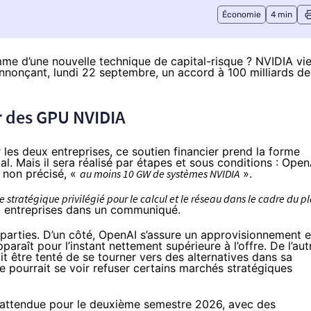
Économie
4 min
me d’une nouvelle technique de capital-risque ? NVIDIA vi
annonçant, lundi 22 septembre, un accord à 100 milliards de
r des GPU NVIDIA
r les deux entreprises, ce soutien financier prend la forme
al. Mais il sera réalisé par étapes et sous conditions : Open
 non précisé, «
au moins 10 GW de systèmes NVIDIA
».
 stratégique privilégié pour le calcul et le réseau dans le cadre du p
 entreprises dans un communiqué.
 parties. D’un côté, OpenAI s’assure un approvisionnement 
aît pour l’instant nettement supérieure à l’offre. De l’aut
it être tenté de se tourner vers des alternatives dans sa
se pourrait se voir refuser certains marchés stratégiques
t attendue pour le deuxième semestre 2026, avec des