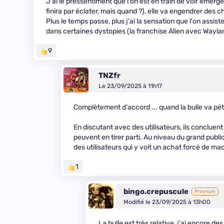
J'ai le pressentiment que l'on est en train de voir émerg
finira par éclater, mais quand ?), elle va engendrer des
Plus le temps passe, plus j'ai la sensation que l'on assi
dans certaines dystopies (la franchise Alien avec Waylan
9
TNZfr
Le 23/09/2025 à 11h17
Complètement d'accord ... quand la bulle va pét
En discutant avec des utilisateurs, ils conclue
peuvent en tirer parti. Au niveau du grand publi
des utilisateurs qui y voit un achat forcé de ma
1
bingo.crepuscule
Premium
Modifié le 23/09/2025 à 13h00
La bulle est très relative, j'ai encore d