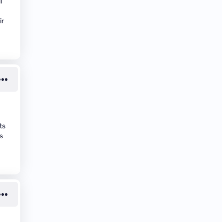
i
ir
ts
s