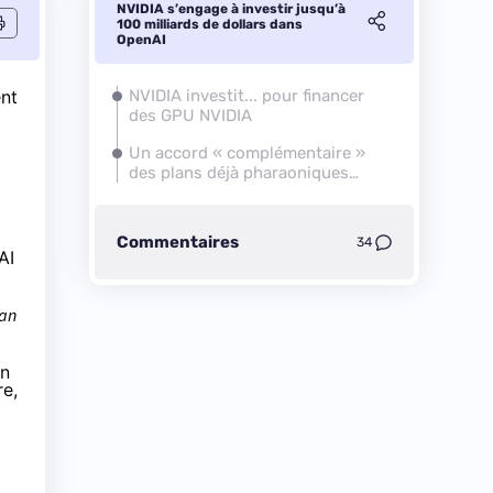
NVIDIA s’engage à investir jusqu’à
100 milliards de dollars dans
OpenAI
ent
NVIDIA investit... pour financer
des GPU NVIDIA
Un accord « complémentaire »
des plans déjà pharaoniques
d'OpenAI
Commentaires
34
AI
lan
en
re,