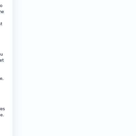
ro
nne
st
ou
et
e,
des
ce.