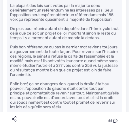
La plupart des lois sont votés par la majorité donc
généralement un référendum ne les intéresses pas. Seul
l’opposition peut espérer obtenir un référendum mais 185
voix ça représente quasiment la majorité de l’opposition.
De plus pour réunir autant de députés dans l’hémicycle faut
déjà que ce soit un projet de loi important sinon le reste du
temps il y a rarement autant de monde là dedans.
Puis bon référendum ou pas le dernier mot reviens toujours
au gouvernement de toute façon. Pour revenir sur l’histoire
des régions, le sénat a refusé la carte de l’assemblée et la
modifié mais osef ils ont votés leur carte quand même sans
même étudier l’autre et à 277 voix contre 253 vu la justesse
du résultat ça montre bien que ce projet est loin de faire
l’unanimité.
Enfin bref, ça ne changera rien, quand la droite était au
pouvoir, l’opposition de gauche était contre tout par
principe et promettait de revenir sur tout. Maintenant qu’elle
est au pouvoir elle est d’accord avec tout et c’est la droite
qui soudainement est contre tout et promet de revenir sur
les lois dès qu’elle sera réélu.
&nbsp;Si on parlait pas de notre pays et de ceux qui ont
l’avenir de notre pays entre les mains ce serait presque
66
amusant mais là c’est ridicule et je comprend pas que des