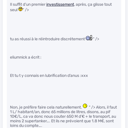
Il suffit d’un premier
investissement
, après, ça glisse tout
seul
" />
tu as réussi à le réintroduire discrétement
" />
eliumnick a écrit :
Et tu t y connais en lubrification d’anus :xxx
Non, je préfère faire cela naturellement.
" /> Alors, il faut
1 L/ habitant/an, donc 65 millions de litres, disons, au pif
10€/L, ca va donc nous couter 650 M d’€ + le transport, au
moins 2 supertanker…. Et ils ne prévoient que 1.8 M€, sont
loins du compte….