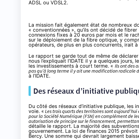
ADSL ou
VDSL2
.
La mission fait également état de nombreux do
« conventionnées », qu’ils ont décidé de fibre
connexions fixes à 20 euros par mois et le ra
sur le déploiement de
la fibre
optique, y compris
opérateurs, de plus en plus concurrents, irait à
Le rapport se garde tout de même de déclarer 
nous l’expliquait l’IDATE
il y a quelques jours, 
les investissements à court terme. «
Ils ont des 
pas qu’à long terme il y ait une modification radicale 
à l’IDATE.
Des réseaux d’initiative publiq
Du côté des réseaux d’initiative publique, les
voie. «
Les trois quarts des territoires sont aujourd'h
pour la Société Numérique (FSN) en complément de leur
autorisation de principe sur le financement, permett
détaille le rapport. La majorité des subvention
gouvernement. La loi de finances 2015
prévoit 
Bercy. Une somme qui devrait largement baisse