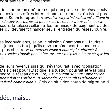
 contraintes qui l’empêchent.
ion des nombreux opérateurs qui comptent sur le réseau cuiv
 certaines offres Internet pour entreprises n’existent pas
ème. Selon le rapport, «
certains usages industriels qui utilisent la
u de cuivre ne disposent pas encore de solutions équivalentes sur
eurs, la télésurveillance, les terminaux de paiement ou de
 qui devraient financer seuls l’entretien du réseau cuivre, s
es inconvénients, selon la mission Champsaur. Il faudrait
(donc les box), qu’ils devront sûrement financer eux-
t plus cher. «
Les utilisateurs seront d’autant plus réticents à
les services fournis par l’infrastructure cible plus intéressants que leu
n.
e leurs revenus sûrs qui s’évanouirait, avec l’obligation
is c’est pour l’État que la situation pourrait être la plus
eindre le réseau de cuivre, «
le montant de l’indemnisation de
pensation des opérateurs alternatifs, appellerait la définition de
r lieu à contestation
». Cela en plus des coûts de migration 
ée, mais...