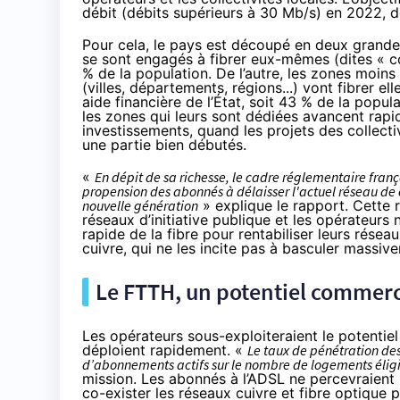
débit (débits supérieurs à 30 Mb/s) en 2022, d
Pour cela, le pays est découpé en deux grandes
se sont engagés à fibrer eux-mêmes (dites « co
% de la population. De l’autre, les zones moins
(villes, départements, régions...) vont fibrer e
aide financière de l’État, soit 43 % de la pop
les zones qui leurs sont dédiées avancent rap
investissements, quand les projets des collecti
une partie bien débutés.
«
En dépit de sa richesse, le cadre réglementaire françai
propension des abonnés à délaisser l'actuel réseau de 
nouvelle génération
» explique le rapport. Cette r
réseaux d’initiative publique et les opérateurs
rapide de
la fibre
pour rentabiliser leurs réseau
cuivre, qui ne les incite pas à basculer massi
Le FTTH, un potentiel commerci
Les opérateurs sous-exploiteraient le potentiel
déploient rapidement. «
Le taux de pénétration des
d’abonnements actifs sur le nombre de logements éligib
mission. Les abonnés à l’ADSL ne percevraient 
co-exister les réseaux cuivre et fibre optique p