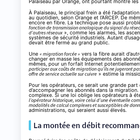
Palaiseau par
Orange
, ont pourtant montré les
À Palaiseau, le principal frein a été l’adaptat
au quotidien, selon
Orange
et l’ARCEP. De même,
encore en fibre. La technique pose aussi probl
fonction de transmission analogique du signal du résea
d’autres réseaux
», comme les alarmes, les ascens
systèmes de sécurité industriels. Autant d’usages
devait être fermé au grand public.
Une
« migration forcée »
vers
la fibre
aurait d’autr
changer en masse les équipements des abonnés 
mêmes, pour un forfait Internet potentiellemen
participer aux coûts de migration qu’ils ne jugeront pas 
offre de service actuelle sur cuivre
» estime la missio
Pour les opérateurs, ce serait une grande part d
d’accompagner les abonnés dans la migration. Ma
complexe. Si une loi oblige les opérateurs à ét
l’opérateur historique, voire celui d’une éventuelle com
modalités de calcul complexes et susceptibles de donne
administrations, qui seraient aussi élevés.
La montée en débit recommand