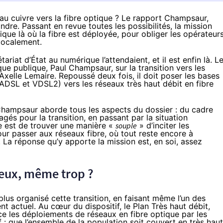
u cuivre vers la fibre optique ? Le rapport Champsaur,
ndre. Passant en revue toutes les possibilités, la mission
que là où la fibre est déployée, pour obliger les opérateur
localement.
ariat d’État au numérique l’attendaient, et il est enfin là. L
ique publique, Paul Champsaur, sur la transition vers les
Axelle Lemaire. Repoussé deux fois, il doit poser les bases
 (ADSL et
VDSL2
) vers les réseaux très haut débit en fibre
 Champsaur aborde tous les aspects du dossier : du cadre
gés pour la transition, en passant par la situation
e est de trouver une manière «
souple
» d’inciter les
our passer aux réseaux fibre, où tout reste encore à
La réponse qu’y apporte la mission est, en soi, assez
ieux, même trop ?
plus organisé cette transition, en faisant même l’un des
t actuel. Au cœur du dispositif, le Plan Très haut débit,
nce les déploiements de réseaux en fibre optique par les
if : que l’ensemble de la population soit couvert en très haut