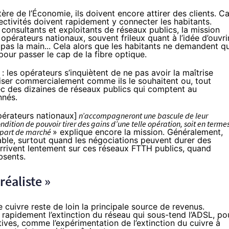
tère de l’Économie, ils doivent encore attirer des clients. Ca
lectivités doivent rapidement y connecter les habitants.
sultants et exploitants de réseaux publics, la mission
es opérateurs nationaux, souvent frileux quant à l’idée d’ouvri
nt pas la main... Cela alors que les habitants ne demandent q
» pour passer le cap de
la fibre
optique.
: les opérateurs s’inquiètent de ne pas avoir la maîtrise
miser commercialement comme ils le souhaitent ou, tout
ec des dizaines de réseaux publics qui comptent au
nnés.
pérateurs nationaux]
n’accompagneront une bascule de leur
ondition de pouvoir tirer des gains d’une telle opération, soit en terme
 part de marché
» explique encore la mission. Généralement,
table, surtout quand les négociations peuvent durer des
arrivent lentement sur ces réseaux FTTH publics, quand
bsents.
réaliste »
cuivre reste de loin la principale source de revenus.
 rapidement l’extinction du réseau qui sous-tend l’ADSL, po
tives, comme l’expérimentation de l’extinction du cuivre à