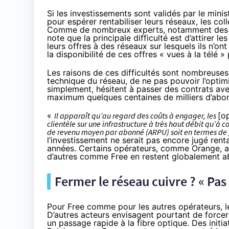
Si les investissements sont validés par le minis
pour espérer rentabiliser leurs réseaux, les col
Comme de nombreux experts, notamment des con
note que la principale difficulté est d’attirer l
leurs offres à des réseaux sur lesquels ils n’o
la disponibilité de ces offres « vues à la télé 
Les raisons de ces difficultés sont nombreuses 
technique du réseau, de ne pas pouvoir l’opti
simplement, hésitent à passer des contrats av
maximum quelques centaines de milliers d’abo
«
Il apparaît qu’au regard des coûts à engager, les
[o
clientèle sur une infrastructure à très haut débit qu’à c
de revenu moyen par abonné (ARPU) soit en termes de
l’investissement ne serait pas encore jugé ren
années. Certains opérateurs, comme
Orange
, 
d’autres comme
Free
en restent globalement a
Fermer le réseau cuivre ? « Pas 
Pour
Free
comme pour les autres opérateurs, le 
D’autres acteurs envisagent pourtant de forcer
un passage rapide à
la fibre
optique. Des initia