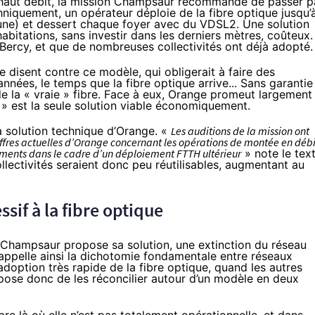
s haut débit, la mission Champsaur recommande de passer p
chniquement, un opérateur déploie de
la fibre
optique jusqu’
une) et dessert chaque foyer avec du
VDSL2
. Une solution
abitations, sans investir dans les derniers mètres, coûteux.
ercy, et que de nombreuses collectivités ont déjà adopté.
e disent contre ce modèle, qui obligerait à faire des
 années, le temps que
la fibre
optique arrive... Sans garantie
e la « vraie » fibre. Face à eux,
Orange
promeut largement
» est la seule solution viable économiquement.
 solution technique d’
Orange
. «
Les auditions de la mission ont
fres actuelles d’
Orange
concernant les opérations de montée en débi
issements dans le cadre d’un déploiement FTTH ultérieur
» note le text
llectivités seraient donc peu réutilisables, augmentant au
ssif à
la fibre
optique
 Champsaur propose sa solution, une extinction du réseau
rappelle ainsi la dichotomie fondamentale entre réseaux
 adoption très rapide de
la fibre
optique, quand les autres
pose donc de les réconcilier autour d’un modèle en deux