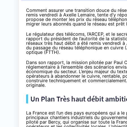
Comment assurer une transition douce du résea
remis vendredi à Axelle Lemaire, tente d’y répo
propose de monter les prix du réseau téléphoni
migrer leurs abonnés quand le réseau est prêt 
Le régulateur des télécoms, l’ARCEP, et le secrét
rapport du président de l’autorité de la statist
réseaux très haut débit a été remis vendredi à 
du passage du réseau téléphonique en cuivre
optique (FTTH).
Dans son rapport, la mission pilotée par Paul
réglementaire à l’ensemble des scénarios envisa
économique du secteur. L’enjeu majeur du text
opérateurs à abandonner le cuivre, rentable, p
construire techniquement et commercialement. 
originale.
Un Plan Très haut débit ambit
La France est l’un des pays européens qui a le 
principaux chantiers industriels du gouvernemen
piloté par Bercy, qui organise sur toute la Fra
opérateurs et les collectivités locales. L’object