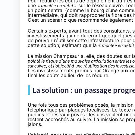
Pour réduire les coûts de déploiement du trè
une «
montée en débit
» sur le réseau cuivre. Te
un point central (comme le bourg d’une comm
intermédiaire, qui doit rapprocher
la fibre
des h
C’est un scénario que recommande également B
Certains experts, avant tout des consultants, s
investissements qui ne dureront que quelques
de pouvoir réutiliser cette infrastructure pour d
cette solution, estimant que la «
montée en débit
La mission Champsaur a, elle, des doutes sur la
pointé le risque d’une mauvaise articulation entre les of
sur cuivre, et l’objectif d’une réutilisation des invest
Les investissements promus par
Orange
aux co
final les coûts au lieu de les réduire.
La solution : un passage progre
Une fois tous ces problèmes posés, la mission
téléphonique par plaques localisées. Le texte 
publics et réseaux privés : les uns veulent une
restent accrochés au cuivre. La mission se pro
jalons.