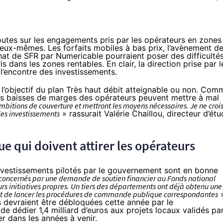
utes sur les engagements pris par les opérateurs en zones
r eux-mêmes. Les forfaits mobiles à bas prix, l’avènement d
chat de
SFR
par
Numericable
pourraient poser des difficulté
 dans les zones rentables. En clair, la direction prise par l
 l’encontre des investissements.
l’objectif du plan Très haut débit atteignable ou non. Com
les baisses de marges des opérateurs peuvent mettre à mal
ambitions de couverture et mettront les moyens nécessaires. Je ne croi
des investissements
» rassurait Valérie Chaillou, directeur d’ét
ue qui doivent attirer les opérateurs
 investissements pilotés par le gouvernement sont en bonne
ui concernés par une demande de soutien financier au Fonds national
s initiatives propres. Un tiers des départements ont déjà obtenu une
ant de lancer les procédures de commande publique correspondantes
s devraient être débloquées cette année par le
de dédier 1,4 milliard d’euros
aux projets locaux validés pa
r dans les années à venir.