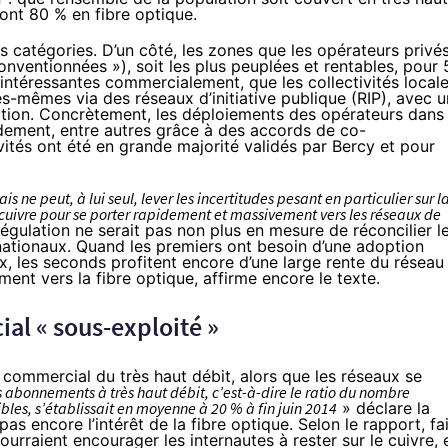
ont 80 % en fibre optique.
 catégories. D’un côté, les zones que les opérateurs privé
nventionnées »), soit les plus peuplées et rentables, pour 
 intéressantes commercialement, que les collectivités local
lles-mêmes via des réseaux d’initiative publique (RIP), avec 
ulation. Concrètement, les déploiements des opérateurs dans
idement, entre autres grâce à des accords de co-
vités ont été en grande majorité validés par Bercy et pour
s ne peut, à lui seul, lever les incertitudes pesant en particulier sur l
cuivre pour se porter rapidement et massivement vers les réseaux de
égulation ne serait pas non plus en mesure de réconcilier l
 nationaux. Quand les premiers ont besoin d’une adoption
x, les seconds profitent encore d’une large rente du réseau
vement vers
la fibre
optique, affirme encore le texte.
al « sous-exploité »
 commercial du très haut débit, alors que les réseaux se
 abonnements à très haut débit, c’est-à-dire le ratio du nombre
les, s’établissait en moyenne à 20 % à fin juin 2014
» déclare la
pas encore l’intérêt de
la fibre
optique. Selon le rapport, fa
ourraient encourager les internautes à rester sur le cuivre, 