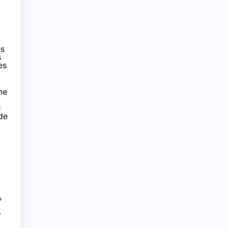
es
s
es
me
s
ude
»
r