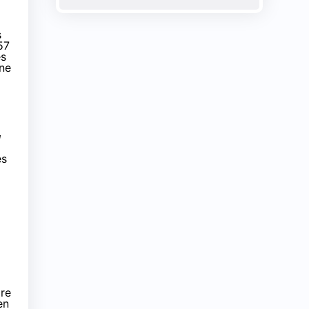
s
57
es
une
a
es
ire
en