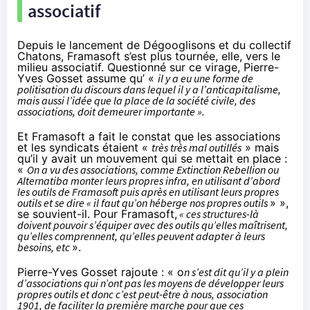
associatif
Depuis le lancement de Dégooglisons et du collectif
Chatons, Framasoft s’est plus tournée, elle, vers le
milieu associatif. Questionné sur ce virage, Pierre-
Yves Gosset assume qu’ «
il y a eu une forme de
politisation du discours dans lequel il y a l’anticapitalisme,
mais aussi l’idée que la place de la société civile, des
associations, doit demeurer importante ».
Et Framasoft a fait le constat que les associations
et les syndicats étaient «
très très mal outillés
» mais
qu’il y avait un mouvement qui se mettait en place :
«
On a vu des associations, comme Extinction Rebellion ou
Alternatiba monter leurs propres infra, en utilisant d’abord
les outils de Framasoft puis après en utilisant leurs propres
outils et se dire « il faut qu’on héberge nos propres outils
» »,
se souvient-il. Pour Framasoft,
« ces structures-là
doivent pouvoir s’équiper avec des outils qu’elles maîtrisent,
qu’elles comprennent, qu’elles peuvent adapter à leurs
besoins, etc
».
Pierre-Yves Gosset rajoute : « o
n s’est dit qu’il y a plein
d’associations qui n’ont pas les moyens de développer leurs
propres outils et donc c’est peut-être à nous, association
1901, de faciliter la première marche pour que ces