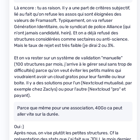
Là encore : tu as raison. Il y a une part de critères subjectif,
lié au fait qu'on refuse les assos qui sont éloignées des
valeurs de Framasoft. Typiquement, on va refuser
Génération Identitaire, ou le syndicat de police Alliance (qui
n'ont jamais candidaté, hein). Et on a déjà refusé des
structures considérées comme sectaires ou anti-science.
Mais le taux de rejet est très faible (je dirai 2 ou 3%.
Et on va rester sur un système de validation "manuelle"
(100 structures par mois, j'arrive à le gérer seul sans trop de
difficultés) parce qu'on veut éviter les petits malins qui
voudraient avoir un cloud gratos pour leur famille ou leur
boite. Il y a des solutions pour l'un (Nextcloud mutualisé, par
exemple chez Zaclys) ou pour l'autre (Nextcloud "pro" et
payant).
Parce que même pour une association, 40Go ca peut
aller vite sur la durée.
Oui :)
Après nous, on vise plutôt les petites structures. Cf la
présentation des stats que j'ai fait aux JDLL le mois dernier