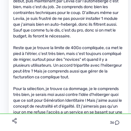
début, puis maintenant par Leviia car l'autohébergé c'est
bien, mais c'est du job. Je comprends donc bien les
contraintes techniques pour le coup. D'ailleurs même sur
Leviia, je suis frustré de ne pas pouvoir installer 1 module
que j'aimais bien en auto-hebergé, donc ils filtrent aussi.
Sauf que comme tu le dis, c'est du pro, donc si on met le
budget, ils feront le nécessaire.
Reste que je trouve la limite de 40Go compliquée, ca met le
pied à l'étrier, c'est très bien, mais c'est toujours compliqué
de migrer, surtout pour des "novices" et quand il y a
plusieurs utilisateurs. Un accord tripartite avec l'hébergeur
peut être ? Mais je comprends aussi que gérer de la
facturation ca complique tout.
Pour la sélection, je trouve ca dommage, je le comprends
très bien, je serais moi aussi contre l'idée d'héberger quoi
que ce soit pour Génération Identitaire ! Mais j'aime aussi le
concept de neutralité et d'égalité. Et j'aimerais pas qu'un
jour on me refuse l'accès a un service en se basant sur une
chose auquel je crois ou j'adhère (du moment que c'est
36
légal bien sûr..).