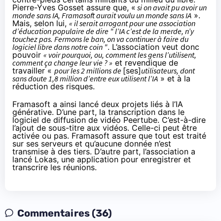
Pierre-Yves Gosset assure que, «
si on avait pu avoir un
monde sans IA, Framasoft aurait voulu un monde sans IA
».
Mais, selon lui,
« il serait arrogant pour une association
d’éducation populaire de dire " l’IA c’est de la merde, n’y
touchez pas. Fermons le ban, on va continuer à faire du
logiciel libre dans notre coin "
. L’association veut donc
pouvoir
« voir pourquoi, ou, comment les gens l’utilisent,
comment ça change leur vie ? »
et revendique de
travailler «
pour les 2 millions de
[ses]
utilisateurs, dont
sans doute 1,8 million d’entre eux utilisent l’IA
» et à la
réduction des risques.
Framasoft a ainsi lancé deux projets liés à l’IA
générative. D’une part, la transcription dans le
logiciel de diffusion de vidéo
Peertube
. C’est-à-dire
l’ajout de sous-titre aux vidéos. Celle-ci peut être
activée ou pas. Framasoft assure que tout est traité
sur ses serveurs et qu’aucune donnée n’est
transmise à des tiers. D’autre part, l’association a
lancé
Lokas
, une application pour enregistrer et
transcrire les réunions.
Commentaires (36)