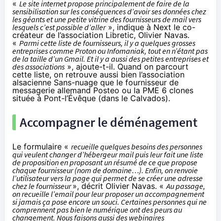
«
Le site internet propose principalement de faire de la
sensibilisation sur les conséquences d’avoir ses données chez
les géants et une petite vitrine des fournisseurs de mail vers
lesquels c’est possible d’aller
», indique à Next le co-
créateur de l’association Libretic, Olivier Navas.
«
Parmi cette liste de fournisseurs, il y a quelques grosses
entreprises comme Proton ou Infomaniak, tout en n’étant pas
de la taille d’un Gmail. Et il y a aussi des petites entreprises et
des associations
», ajoute-t-il. Quand on parcourt
cette liste, on retrouve aussi bien l’association
alsacienne
Sans-nuage
que le fournisseur de
messagerie allemand
Posteo
ou la PME
6 clones
située à Pont-l’Évêque (dans le Calvados).
Accompagner le déménagement
Le formulaire «
recueille quelques besoins des personnes
qui veulent changer d’hébergeur mail puis leur fait une liste
de proposition en proposant un résumé de ce que propose
chaque fournisseur (nom de domaine…). Enfin, on renvoie
l’utilisateur vers la page qui permet de se créer une adresse
chez le fournisseur
», décrit Olivier Navas. «
Au passage,
on recueille l’email pour leur proposer un accompagnement
si jamais ça pose encore un souci. Certaines personnes qui ne
comprennent pas bien le numérique ont des peurs au
changement. Nous faisons aussi des webinaires