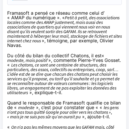
Framasoft a pensé ce réseau comme celui d’
« AMAP du numérique ». «
Petit à petit, des associations
locales comme des AMAP justement, mais aussi des
associations de quartiers qui viennent nous voir en nous
disant qu’ils veulent sortir des GAFAM. Ils se retrouvent
maintenant à héberger leur mail, stockage de fichiers et sites
internet chez nous
», témoigne, par exemple, Olivier
Navas.
Du côté du bilan du collectif Chatons, il est«
modeste, mais positif
», commente Pierre-Yves Gosset.
«
Les chatons, ce sont une centaine de structures, des
particuliers, des assos, collectifs ou entreprises, coop, sarl…
L’idée est de se dire que chacun des chatons peut choisir les
services qu’il propose, au tarif qu’il souhaite et ça permet de
se reconnaître autour de valeurs communes : les logiciels
libres, un engagement de ne pas exploiter les données des
utilisateurs
», explique-t-il.
Quand le responsable de Framasoft qualifie ce bilan
de «
modeste
», c’est pour constater que « «
les gens
n’ont pas tous quitté Google pour aller vers les chatons »
,
« mais je ne suis pas sûr qu’on aurait pu
», ajoute-t-il.
«
On n’a pas les mêmes moyens que les GAFAM mais, côté