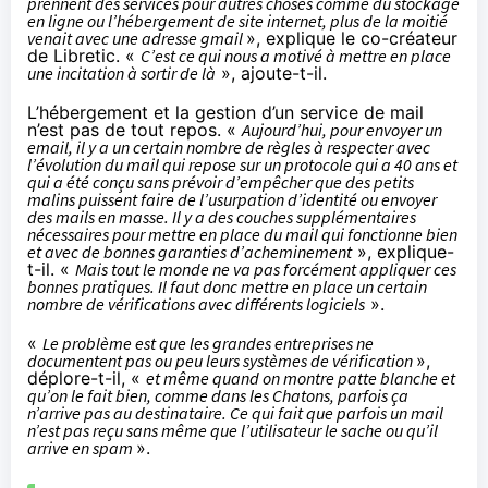
prennent des services pour autres choses comme du stockage
en ligne ou l’hébergement de site internet, plus de la moitié
venait avec une adresse gmail
», explique le co-créateur
de Libretic. «
C’est ce qui nous a motivé à mettre en place
une incitation à sortir de là
», ajoute-t-il.
L’hébergement et la gestion d’un service de mail
n’est pas de tout repos. «
Aujourd’hui, pour envoyer un
email, il y a un certain nombre de règles à respecter
a
vec
l’évolution du mail qui repose sur un protocole qui a 40 ans et
qui a été conçu sans prévoir
d’empêcher que
des petits
malins puissent faire de l’usurpation d’identité ou envoyer
des mails en masse.
Il y a des couches supplémentaires
nécessaires pour mettre en place du mail qui fonctionne bien
et avec de bonnes garanties
d’
acheminement
», explique-
t-il. «
Mais tout le monde ne va pas forcément appliquer ces
bonnes pratiques.
Il faut donc mettre en place un certain
nombre de vérifications avec différents logiciels
».
«
Le problème est que les grandes entreprises ne
documentent pas ou peu leurs systèmes de vérification
»,
déplore-t-il, «
et même quand on montre patte blanche et
qu’on le fait bien, comme dans les Chatons, parfois ça
n’arrive pas au destinataire. Ce qui fait que parfois un mail
n’est pas reçu sans même que l’utilisateur le sache ou qu’il
arrive en spam
».