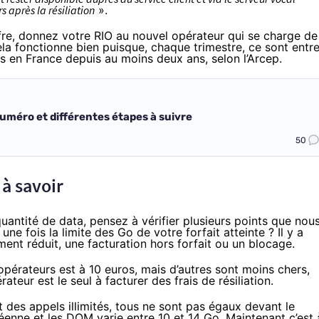
 après la résiliation
».
fre, donnez votre RIO au nouvel opérateur qui se charge de
Cela fonctionne bien puisque, chaque trimestre, ce sont
entr
és en France depuis au moins deux ans, selon l’Arcep.
 numéro et différentes étapes à suivre
50
 à savoir
uantité de data, pensez à vérifier plusieurs points que nou
ne fois la limite des Go de votre forfait atteinte ? Il y a
ment réduit, une facturation hors forfait ou un blocage.
pérateurs est à 10 euros, mais d’autres sont moins chers,
eur est le seul à facturer des frais de résiliation.
 des appels illimités, tous ne sont pas égaux devant le
enne et les DOM varie entre 10 et 14 Go. Maintenant c’est 