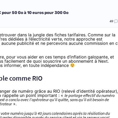
 € pour 50 Go à 10 euros pour 300 Go
49
retrouver dans la jungle des fiches tarifaires. Comme sur la
res dédiées à l’
électricité verte
, notre approche est
s aucune publicité et ne percevons aucune commission en 
re, pour vous aider en ces temps d’inflation galopante, et
us facilement de quoi
souscrire un abonnement à Next
.
us informer, en toute indépendance
mple comme RIO
anger de numéro grâce au RIO (relevé d’identité opérateur)
ep rappelle un point important : «
le portage effectif du numéro
né a conclu avec l’opérateur qu’il quitte, sans qu’il ait besoin de
érateur
».
 votre numéro jusqu’à 40 jours calendaires après la résiliation du
 rester disponible auprès du service client et via le serveur vocal