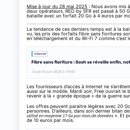
Mise à jour du 28 mai 2025
: Nous avons mis à
deux opérateurs. RED by SFR est passé à 50 Go 
bataille avec un forfait 20 Go à 4 euros par mo
La tendance de ces derniers temps est à la ba
vu, les prix des forfaits fibre sans fioritures so
en téléchargement et du Wi-Fi 7 comme c’est 
Internet
Fibre sans fioriture : Sosh se réveille enfin, 
Jeudi 05 juin 2025 à 17h40
Les fournisseurs d’accès à Internet ne s’arrêten
aussi sur le mobile. Mardi soir, Free ouvrait l
revenir à la « grande époque » de la guerre sur
Les offres peuvent paraitre légères avec 20 Go
personnes. D’ailleurs, dans
son dernier bilan d
utilisé en moyenne 17 Go par mois de données
». Et p
de 10 euros par mois
.