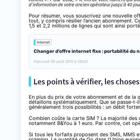
d’information de votre ancien opérateur jusqu’à 40 jours
Pour résumer, vous souscrivez une nouvelle of
tout, y compris résilier l’ancien abonnement. 
1,5 et 2,2 millions de lignes
qui sont ainsi port
Internet
Changer d’offre internet fixe : portabilité du
Mercredi 30 août 2017 à 13h23
Les points à vérifier, les choses
En plus du prix de votre abonnement et de la q
détaillons systématiquement. Que se passe-t-il u
généralement trois possibilités : un débit forte
Combien coûte la carte SIM ? La majorité des o
notamment B&You à 1 euro. Par contre, cet opérat
Si tous les forfaits proposent des SMS, MMS et
roaming. La quantité de Go dans l’Union europé