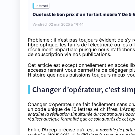
Internet
Quel est le bon prix d’un forfait mobile ? De 5
Vendredi 02 mai 2025 à 17h44
Problème : il n’est pas toujours évident de s’y 
fibre optique
, les
tarifs de l’électricité
ou les off
résolument impartiale puisque nous n’affichon
de souscription via nos publications.
Cet article est exceptionnellement en accès lib
accessoirement vous permettre de dégager pl
Histoire que nous puissions toujours mieux vo
Changer d’opérateur, c’est si
Changer d’opérateur se fait facilement sans ch
un code unique de 15 lettres et chiffres. L’Arc
entraîne la résiliation simultanée du contrat que l’abon
réaliser quelque formalité que ce soit auprès de cet op
Enfin, l’Arcep précise qu’il est «
possible de porter
contrat
». Pour cela, «
le RIO de votre numéro qui doit