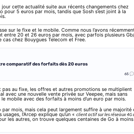
 jour cette actualité suite aux récents changements chez
pour 5 euros par mois, tandis que Sosh s’est joint à la
is.
isse sur le fixe et le mobile. Comme nous l’avons récemmen
nt
entre 20 et 26 euros par mois
, avec parfois plusieurs Gb
le cas chez Bouygues Telecom et Free.
notre comparatif des forfaits dès 20 euros
65
t pas au fixe, les offres et autres promotions se multiplient
e bal avec une nouvelle vente privée sur Veepee, mais sans
 le mobile avec des forfaits à moins d’un euro par mois.
 par mois, mais cela peut largement suffire à une majorité
es usages
, l’Arcep explique qu’un «
client actif sur les réseaux 4G 
our les autres, on trouve quelques centaines de Go à
moins