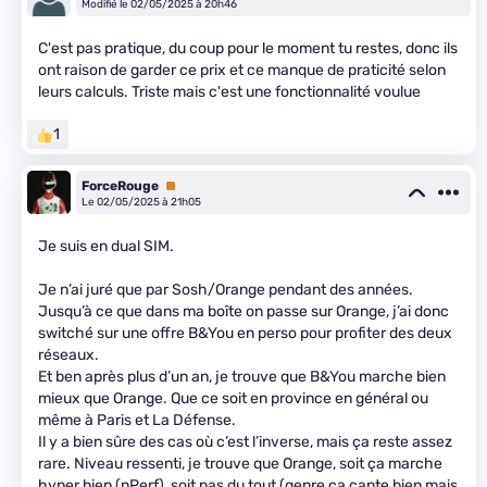
Modifié le 02/05/2025 à 20h46
C'est pas pratique, du coup pour le moment tu restes, donc ils
ont raison de garder ce prix et ce manque de praticité selon
leurs calculs. Triste mais c'est une fonctionnalité voulue
1
ForceRouge
Premium
Le 02/05/2025 à 21h05
Je suis en dual SIM.
Je n’ai juré que par Sosh/Orange pendant des années.
Jusqu’à ce que dans ma boîte on passe sur Orange, j’ai donc
switché sur une offre B&You en perso pour profiter des deux
réseaux.
Et ben après plus d’un an, je trouve que B&You marche bien
mieux que Orange. Que ce soit en province en général ou
même à Paris et La Défense.
Il y a bien sûre des cas où c’est l’inverse, mais ça reste assez
rare. Niveau ressenti, je trouve que Orange, soit ça marche
hyper bien (nPerf), soit pas du tout (genre ça capte bien mais