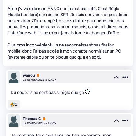
Allen j'y vais de mon MVNO car il n'est pas cité. C'est Réglo
Mobile (Leclerc) sur réseau SFR. Je suis chez eux depuis deux
ans environ. J'ai changé trois fois d'offre pour bénéficier des
nouvelles promotions, sans aucun soucis, ça se fait direct dans
l'interface web. Ils ne m'ont jamais forcé à changer d'offre.
Plus gros inconvénient : ils ne reconnaissent pas firefox
mobile, donc j'ai pas accès à mon compte hormis sur un PC
(système débile où on te bloque quoiqu'il en soit).
wanou
Premium
Le 03/05/2025 à 12h27
Du coup, ils ne sont pas si réglo que ça
2
Thomas C
Premium
Le 06/05/2025 à 13h39
Je confirme, tous mes ados, les beaux-parents, mon