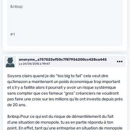
&nbsp;
#1
anonyme_a757025ef50c7f87956200cc428ca445
Le 24/04/2015 à 19h47
Soyons clairs quand je dis “too big to fail” cela veut dire
qu’Amazon a maintenant un poids économique trop important
et s’il y a faillite alors il pourrait y avoir un risque systémique
sans compter que ces fameux “gros” créanciers ne voudront
pas faire une croix sur les millions qu’ils ont investis depuis près
de 20 ans.
&nbsp;Pour ce qui est du risque de démantèlement du fait
d’une situation de monopole, tu as en partie répondu à ton
point. En effet, tant qu’une entreprise en situation de monopole