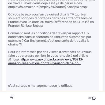
de travail : avez-vous déjà essayé de parler à des
employés amazon ? (employés/cadres)&nbsp;&nbsp;
Où vous basez-vous sur ce qui est dit à la TV (qui bien
souvent sont des reportages dans des entrepôts hors de
France avec un code du travail différent de celui utilisé en
France) ?&nbsp;&nbsp;
Comment sont les conditions de travail par rapport aux
conditions dans le secteurs de l’industrie automobile par
exemple ? Car finalement, c’est une sorte de travail à la
chaîne ?!
Pour les intéressés par des visites d’entrepôts pour vous
faire votre propre opinion, je vous renvoie à cet article
:&nbsp;
http://www.nextinpact.com/news/93913-
amazon-reservation-dhotel-livraison-dans-co…
c’est surtout le management que je critique.
un journaliste a passé un mois comme employé à la
plateforme amazon de montélimar, il a écrit un livre.
57
le matin avant de commencer on pouvait lui dire : “vas y