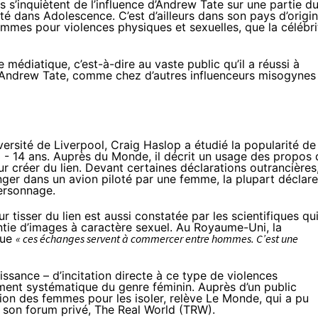
s’inquiètent de l’influence d’Andrew Tate sur une partie d
é dans Adolescence. C’est d’ailleurs dans son pays d’origin
femmes pour violences physiques et sexuelles
, que la célébri
 médiatique, c’est-à-dire au vaste public qu’il a réussi à
z Andrew Tate, comme chez d’autres influenceurs misogynes
versité de Liverpool, Craig Haslop
a étudié
la popularité de
 - 14 ans.
Auprès du Monde
, il décrit un usage des propos
 créer du lien. Devant certaines déclarations outrancières
anger dans un avion piloté par une femme, la plupart déclare
personnage.
tisser du lien est aussi constatée par les scientifiques qu
entie d’images à caractère sexuel. Au Royaume-Uni, la
ue
« ces échanges servent à commercer entre hommes. C’est une
ssance – d’incitation directe à ce type de violences
ment systématique du genre féminin. Auprès d’un public
tion des femmes pour les isoler, relève Le Monde, qui a pu
 son forum privé, The Real World (TRW).