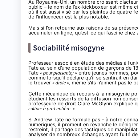
Au Royaume-Uni, un nombre croissant d’acteurs 
public – le nom de l’ex-kickboxeur est même cit
où il est aussi
visé par les plaintes de quatre 
de l’influenceur est la plus notable.
Mais si l’on retourne aux raisons de sa présence
accumuler en ligne, qu’est-ce qui fascine che
Sociabilité misogyne
Professeur associé en étude des médias à l’uni
Tate au sein d’une population de garçons de 13
Tate
« pour plaisanter »
entre jeunes hommes, pour
comme lorsqu’il déclare qu’il se sentirait en d
le trouver
« drôle »
, même s’ils n’aiment pas le 
Cette mécanique du recours à la misogynie pour 
étudient les ressorts de la diffusion non cons
professeure de droit Clare McGlynn
explique
q
culture à part entière. »
Si Andrew Tate ne formule pas – à notre connai
numériques, il promeut en revanche le dénigre
restreint, il partage des tactiques de manipula
analyser de nombreux échanges ayant fuité de