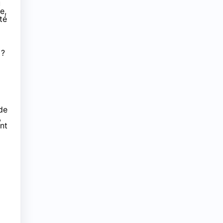
u
e,
té
 ?
 de
,
nt
i