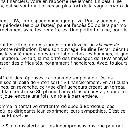
ins financiers, voire en rapporte réellement. En cela, il se
», qui se sont
multipliées
au plus fort de la vague crypto d
cent TRW, leur espace numérique privé. Pour y accéder, les
 périodes les plus fastes) paient l’accès 50 dollars par moi
rectement avec les deux frères. Une petite fortune, pour le
nt les offres de ressources pour devenir un
« homme de
ontre rétribution. Dans son ouvrage, Pauline Ferrari décrit 
que la santé mentale reste un
tabou
chez les
hommes
, et qu
 matière. De fait, la majorité des messages de TRW analys
ser des difficultés, notamment financières. Avec, toujours
 ».
ls offrent des réponses d’apparence simple à de réelles
 social, celle de « s’en sortir » financièrement. En articulan
es, en revanche, ce type d’influenceurs créent un terreau
crit la chercheuse Stéphanie Lamy dans un
ouvrage
paru en
t joue, encore une fois, un
rôle à part entière
.
omme la tentative d’attentat
déjouée
à Bordeaux, ces
où les dirigeants leur expriment leurs sympathies. C’est ce
ux États-Unis.
cile Simmons alerte sur les incompréhensions que pourrait