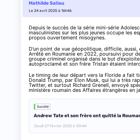
Mathilde Saliou
Le 24 avril 2025 à 16h46
Depuis le succès de la série mini-série Adolesce
masculinistes sur les plus jeunes occupe les es
propos ouvertement misogynes.
D’un point de vue géopolitique, difficile, aussi
Arrêté en Roumanie en 2022, poursuivi pour des 
groupe criminel organisé dans le but d’exploit
autoproclamé et son frère Tristan étaient interdi
Le timing de leur départ vers la Floride a fait 
Donald Trump, par Elon Musk, qui lui a très 
Twitter
, et surtout Richard Grenell, envoyé spé
ministère roumain des Affaires étrangères en ja
Société
Andrew Tate et son frère ont quitté la Rouman
Jeudi 27 février 2025 à 10h44