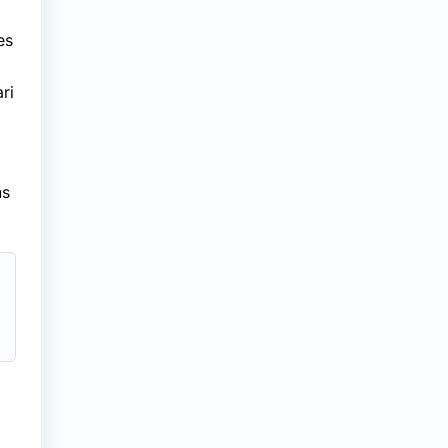
es
ri
i
ns