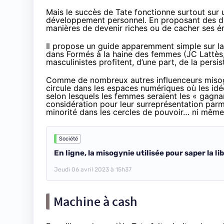
Mais le succès de Tate fonctionne surtout sur u
développement personnel
. En proposant des dis
manières de devenir riches ou de cacher ses émo
Il propose un guide apparemment simple sur la 
dans
Formés à la haine des femmes
(JC Lattès,
masculinistes profitent, d’une part, de la persi
Comme de nombreux autres influenceurs misogy
circule dans les espaces numériques où les id
selon lesquels les femmes seraient les « gagnan
considération pour leur surreprésentation parm
minorité dans
les cercles de pouvoir
… ni même 
Société
En ligne, la misogynie utilisée pour saper la l
Jeudi 06 avril 2023 à 15h37
Machine à cash