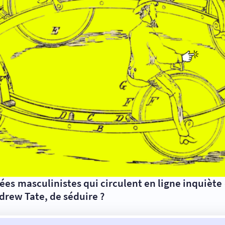
dées masculinistes qui circulent en ligne inquiète
drew Tate, de séduire ?