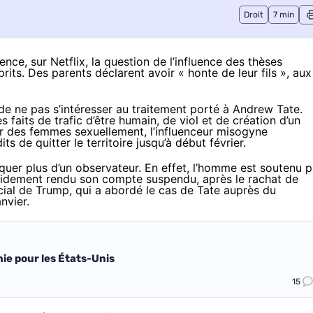
Droit
7 min
nce, sur Netflix, la question de l’influence des thèses
prits. Des parents
déclarent avoir « honte de leur fils »
, aux
, de ne pas s’intéresser au traitement porté à Andrew Tate.
faits de trafic d’être humain, de viol et de création d’un
er des femmes sexuellement, l’influenceur misogyne
ts de quitter le territoire jusqu’à début février.
tiquer plus d’un observateur. En effet, l’homme est
soutenu
p
rapidement rendu son compte suspendu,
après le rachat de
cial de Trump, qui a abordé le cas de Tate auprès du
nvier.
ie pour les États-Unis
15