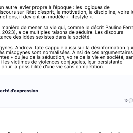
n autre levier propre à l’époque :
les logiques de
cours sur l’état d’esprit, la motivation, la discipline, voire l
tions, il devient un modèle « lifestyle ».
manière de mener sa vie qui, comme le décrit Pauline Ferra
 2023), a de multiples raisons de séduire. Les discours
stance des idées sexistes dans la société.
nes, Andrew Tate s’appuie aussi sur la désinformation qu
ées misogynes sont normalisées. Ainsi de ces argumentaires
tes » du jeu de la séduction, voire de la vie en société, sa
i les
victimes de violences conjugales
, leur persistante
pour la possibilité d’une vie sans compétition.
iberté d’expression
19