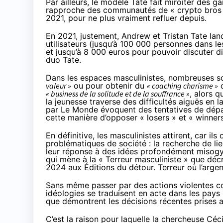
Par ailleurs, le modèle Tate fait miroiter des ga
rapproche des communautés de « crypto bros 
2021, pour
ne plus vraiment refluer
depuis.
En 2021, justement, Andrew et Tristan Tate lan
utilisateurs (jusqu’à 100 000 personnes dans les
et jusqu’à 8 000 euros pour pouvoir discuter di
duo Tate.
Dans les espaces masculinistes, nombreuses so
valeur »
ou pour obtenir du
« coaching charisme »
c
« business de la solitude et de la souffrance »
, alors 
la jeunesse traverse des
difficultés aiguës
en la
par Le Monde évoquent des tentatives de dépas
cette manière d’opposer « losers » et « winners
En définitive, les masculinistes attirent, car i
problématiques de société : la recherche de lien
leur réponse à des idées profondément misogyn
qui mène à la « Terreur masculiniste » que dé
2024 aux Éditions du détour. Terreur où l’argen
Sans même passer par des actions violentes c
idéologies se traduisent en acte dans les pays 
que démontrent les
décisions récentes
prises a
C’est la raison pour laquelle la chercheuse Cé