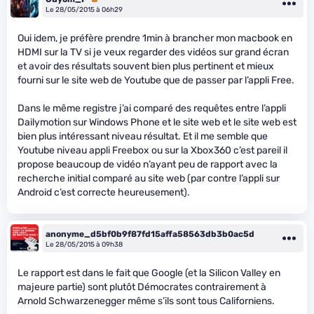
Le 28/05/2015 à 06h29
Oui idem, je préfère prendre 1min à brancher mon macbook en
HDMI sur la TV si je veux regarder des vidéos sur grand écran
et avoir des résultats souvent bien plus pertinent et mieux
fourni sur le site web de Youtube que de passer par l’appli Free.
Dans le même registre j’ai comparé des requêtes entre l’appli
Dailymotion sur Windows Phone et le site web et le site web est
bien plus intéressant niveau résultat. Et il me semble que
Youtube niveau appli Freebox ou sur la Xbox360 c’est pareil il
propose beaucoup de vidéo n’ayant peu de rapport avec la
recherche initial comparé au site web (par contre l’appli sur
Android c’est correcte heureusement).
anonyme_d5bf0b9f87fd15affa58563db3b0ac5d
Le 28/05/2015 à 09h38
Le rapport est dans le fait que Google (et la Silicon Valley en
majeure partie) sont plutôt Démocrates contrairement à
Arnold Schwarzenegger même s’ils sont tous Californiens.