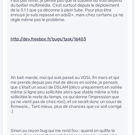
Faut pas rêver, je pense pas que la stabilité du vdsl dépend
du boitier multimédia. C’est surtout depuis le déploiement
de la 3.1.1 que ça déconne à plein tube. Pour plus être
ennuyé je suis repassé en adsl2+, mais chez certains ça ne
règle même pas le problème.
http://dev.freebox.fr/bugs/task/16403
Ah bah merde, moi qui suis passé au VDSL fin mars et qui
me prends depuis pas mal de décos en soirée, je pensais
que c’était un souci de DSLAM (déco uniquement en soirée
même si ligne peu sollicitée alors que stable même si très
sollicitée le reste du temps, ce qui donne l’impression que
ça ne vient pas de chez moi), et ce serait donc un souci de
firmware… Tant mieux, plus de chances que ce soit corrigé
:)
Sinon au rayon bug qui me rend fou : quand on quitte la