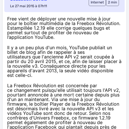
Internet
2 min
Le 27 mai 2015 à 07h11
Free vient de déployer une nouvelle mise à jour
pour le boîtier multimédia de la Freebox Révolution.
Estampillée 1.2.19 elle corrige quelques bugs et
permet surtout de profiter de nouveau de
l’application YouTube.
Il y a un peu plus d'un mois
, YouTube publiait un
billet de blog afin de rappeler à ses
utilisateurs que l'ancienne API v2 serait coupée à
partir du 20 avril 2015, et ce, afin de laisser placer à
la nouvelle v3. Conséquence directe pour les
appareils d'avant 2013, la seule vidéo disponible
est
celle-ci
.
La
Freebox
Révolution est concernée par
ce changement puisqu'elle utilisait toujours l'API v2,
pourtant annoncée à une mort certaine depuis plus
d'un an maintenant. Via une mise à jour du
firmware, le boîtier Player de la
Freebox
Révolution
est désormais livré avec la nouvelle API v3 et les
vidéos YouTube sont donc de retour.
Selon nos
confrères d'Univers Freebox
, ce firmware 1.2.19
permet également de profiter à nouveau de
l'application Facebook qui plantait depuis près de