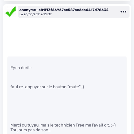
anonyme_e81f13f26967ac587ac2eb6417d78632
Le 28/05/2015 à 13h37
Fyr a écrit :
faut re-appuyer sur le bouton “mute” ;)
Merci du tuyau, mais le technicien Free me l’avait dit. :-)
Toujours pas de son…