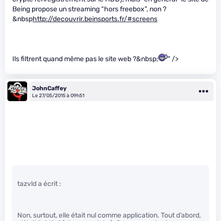
Being propose un streaming “hors freebox”, non ?
&nbsp
http://decouvrir.beinsports.fr/#screens
Ils filtrent quand même pas le site web ?&nbsp;
" />
JohnCaffey
Le 27/05/2015 à 09h51
tazvld a écrit :
Non, surtout, elle était nul comme application. Tout d’abord,