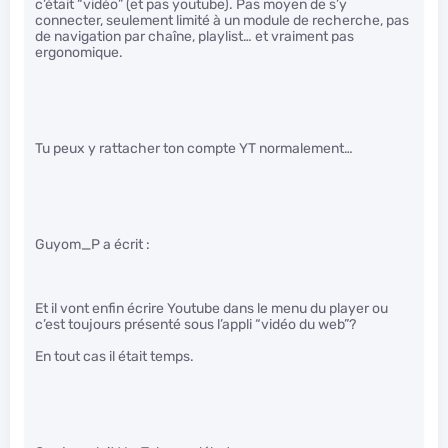
c’était “vidéo” (et pas youtube). Pas moyen de s’y
connecter, seulement limité à un module de recherche, pas
de navigation par chaîne, playlist… et vraiment pas
ergonomique.
Tu peux y rattacher ton compte YT normalement…
Guyom_P a écrit :
Et il vont enfin écrire Youtube dans le menu du player ou
c’est toujours présenté sous l’appli “vidéo du web”?
En tout cas il était temps.