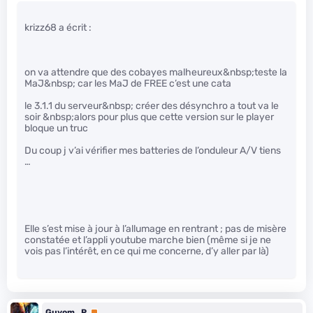
krizz68 a écrit :
on va attendre que des cobayes malheureux&nbsp;teste la
MaJ&nbsp; car les MaJ de FREE c’est une cata
le 3.1.1 du serveur&nbsp; créer des désynchro a tout va le
soir &nbsp;alors pour plus que cette version sur le player
bloque un truc
Du coup j v’ai vérifier mes batteries de l’onduleur A/V tiens
…
Elle s’est mise à jour à l’allumage en rentrant ; pas de misère
constatée et l’appli youtube marche bien (même si je ne
vois pas l’intérêt, en ce qui me concerne, d’y aller par là)
Guyom_P
Premium