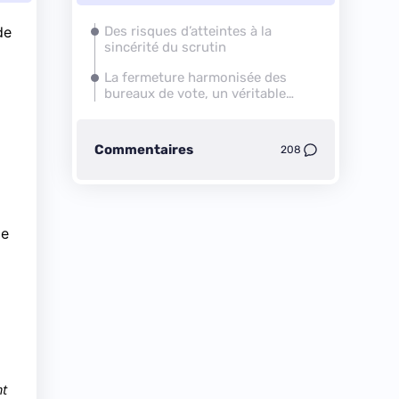
de
Des risques d’atteintes à la
sincérité du scrutin
La fermeture harmonisée des
bureaux de vote, un véritable
serpent de mer
Commentaires
208
de
nt