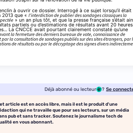
in à ouvrir ce dossier. Interrogé à ce sujet lorsqu’il était
n 2013
que «
l'interdiction de publier des sondages classiques la
espectée
» un an plus tôt, et que la presse française s’était ain
ltats partiels ou d’estimations de résultats avant 20 heures
ndes... La CNCCE avait pourtant
clairement constaté
qu’une
 avant la fermeture des derniers bureaux de vote, connaissance de
it par la consultation de sondages publiés sur des sites étrangers, par 
tions de résultats ou par le décryptage des signes divers indirecteme
Déjà abonné ou lecteur
?
Se connect
et article est en accès libre, mais il est le produit d'une
édaction qui ne travaille que pour ses lecteurs, sur un média
ans pub et sans tracker. Soutenez le journalisme tech de
ualité en vous abonnant.