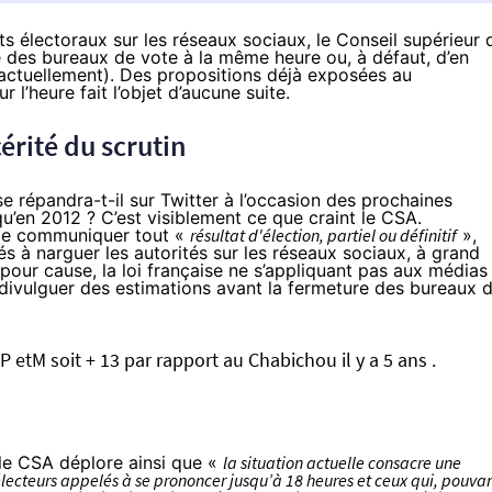
ats électoraux sur les réseaux sociaux, le Conseil supérieur 
 des bureaux de vote à la même heure ou, à défaut, d’en
h actuellement). Des propositions déjà exposées au
l’heure fait l’objet d’aucune suite.
cérité du scrutin
 répandra-t-il sur Twitter à l’occasion des prochaines
u’en 2012 ? C’est visiblement ce que craint le CSA.
e communiquer tout «
résultat d'élection, partiel ou définitif
»,
és à narguer les autorités sur
les réseaux sociaux
, à grand
pour cause, la loi française ne s’appliquant pas aux médias
 divulguer des estimations avant la fermeture des bureaux 
 P etM soit + 13 par rapport au Chabichou il y a 5 ans .
 le CSA déplore ainsi que «
la situation actuelle consacre une
 électeurs appelés à se prononcer jusqu’à 18 heures et ceux qui, pouva