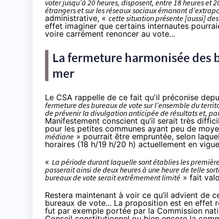
voter jusqu’à 20 heures, disposent, entre 18 heures et 2
étrangers et sur
les réseaux sociaux
émanant d’extrapol
administrative, «
cette situation présente [aussi] de
effet imaginer que certains internautes pourrai
voire carrément renoncer au vote...
La fermeture harmonisée des b
mer
Le CSA rappelle de ce fait qu'il préconise dep
fermeture des bureaux de vote sur l’ensemble du territ
de prévenir la divulgation anticipée de résultats et, par
Manifestement conscient qu’il serait très diffi
pour les petites communes ayant peu de moyens
médiane
» pourrait être empruntée, selon laquel
horaires (18 h/19 h/20 h) actuellement en vigue
«
La période durant laquelle sont établies les premièr
passerait ainsi de deux heures à une heure de telle sor
bureaux de vote serait extrêmement limité
» fait val
Restera maintenant à voir ce qu’il advient de 
bureaux de vote... La proposition est en effet
fut par exemple
portée par la Commission nat
Conseil constitutionnel
ou bien encore
la comm