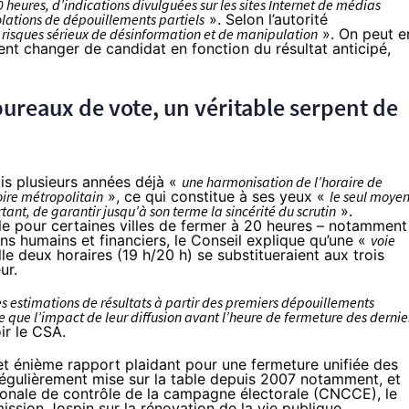
0 heures, d’indications divulguées sur les sites Internet de médias
ations de dépouillements partiels
». Selon l’autorité
s risques sérieux de désinformation et de manipulation
». On peut e
ent changer de candidat en fonction du résultat anticipé,
ureaux de vote, un véritable serpent de
uis plusieurs années déjà «
une harmonisation de l’horaire de
oire métropolitain
», ce qui constitue à ses yeux «
le seul moye
tant, de garantir jusqu’à son terme la sincérité du scrutin
».
cile pour certaines villes de fermer à 20 heures – notamment
 humains et financiers, le Conseil explique qu’une «
voie
le deux horaires (19 h/20 h) se substitueraient aux trois
ur.
es estimations de résultats à partir des premiers dépouillements
te que l’impact de leur diffusion avant l’heure de fermeture des dernie
oir le CSA.
cet énième rapport plaidant pour une fermeture unifiée des
 régulièrement mise sur la table depuis 2007 notamment, et
ionale de contrôle de la campagne électorale (CNCCE)
,
le
ission Jospin sur la rénovation de la vie publique
.