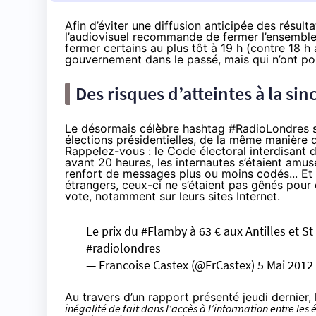
Afin d’éviter une diffusion anticipée des résult
l’audiovisuel recommande de fermer l’ensemble
fermer certains au plus tôt à 19 h (contre 18 
gouvernement dans le passé, mais qui n’ont pour 
Des risques d’atteintes à la sin
Le désormais célèbre hashtag #RadioLondres se
élections présidentielles, de la même manière q
Rappelez-vous : le Code électoral
interdisant
d
avant 20 heures, les internautes s’étaient amus
renfort de messages plus ou moins codés... Et 
étrangers, ceux-ci ne s’étaient pas gênés pour
vote, notamment sur leurs sites Internet.
Le prix du
#Flamby
à 63 € aux Antilles et St
#radiolondres
— Francoise Castex (@FrCastex)
5 Mai 2012
Au travers d’un
rapport
présenté jeudi dernier,
inégalité de fait dans l’accès à l’information entre les