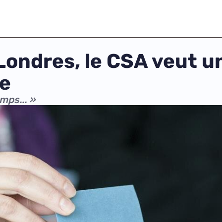
ondres, le CSA veut un
te
mps... »