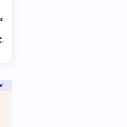
si
.
la
nt
er