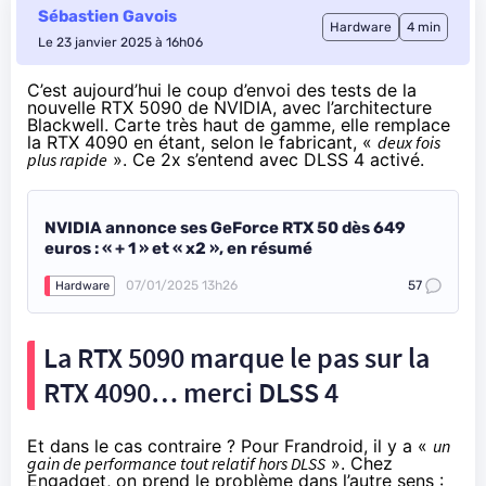
Sébastien Gavois
Hardware
4 min
Le 23 janvier 2025 à 16h06
C’est aujourd’hui le coup d’envoi des tests de la
nouvelle RTX 5090 de NVIDIA, avec l’architecture
Blackwell. Carte très haut de gamme, elle remplace
la RTX 4090 en étant, selon le fabricant, «
deux fois
plus rapide
». Ce 2x s’entend avec DLSS 4 activé.
NVIDIA annonce ses GeForce RTX 50 dès 649
euros : « + 1 » et « x2 », en résumé
07/01/2025 13h26
57
Hardware
La RTX 5090 marque le pas sur la
RTX 4090… merci DLSS 4
Et dans le cas contraire ?
Pour Frandroid
, il y a «
un
gain de performance tout relatif hors DLSS
».
Chez
Engadget
, on prend le problème dans l’autre sens :