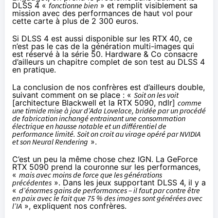
DLSS 4 «
fonctionne bien
» et remplit visiblement sa
mission avec des performances de haut vol pour
cette carte à plus de 2 300 euros.
Si DLSS 4 est aussi disponible sur les RTX 40, ce
n’est pas le cas de la génération multi-images qui
est réservé à la série 50.
Hardware & Co consacre
d’ailleurs un chapitre complet de son test au DLSS 4
en pratique.
La conclusion de nos confrères est d’ailleurs double,
suivant comment on se place : «
Soit on les voit
[architecture Blackwell et la RTX 5090, ndlr]
comme
une timide mise à jour d’Ada Lovelace, bridée par un procédé
de fabrication inchangé entrainant une consommation
électrique en hausse notable et un différentiel de
performance limité. Soit on croit au virage opéré par NVIDIA
et son Neural Rendering
».
C’est un peu la
même chose chez IGN
. La GeForce
RTX 5090 prend la couronne sur les performances,
«
mais avec moins de force que les générations
précédentes
». Dans les jeux supportant DLSS 4, il y a
«
d’énormes gains de performances – il faut par contre être
en paix avec le fait que 75 % des images sont générées avec
l’IA
», expliquent nos confrères.