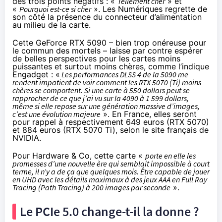
des trois points négatifs : «
Tellement cher
» et
«
Pourquoi est-ce si cher
».
Les Numériques regrette
de
son côté la présence du connecteur d’alimentation
au milieu de la carte.
Cette GeForce RTX 5090 – bien trop onéreuse pour
le commun des mortels – laisse par contre espérer
de belles perspectives pour les cartes moins
puissantes et surtout moins chères, comme l’
indique
Engadget
: «
Les performances DLSS 4 de la 5090 me
rendent impatient de voir comment les RTX 5070 (Ti) moins
chères se comportent. Si une carte à 550 dollars peut se
rapprocher de ce que j’ai vu sur la 4090 à 1 599 dollars,
même si elle repose sur une génération massive d’images,
c’est une évolution majeure
». En France, elles seront
pour rappel à respectivement 649 euros (RTX 5070)
et 884 euros (RTX 5070 Ti), selon le site français de
NVIDIA.
Pour
Hardware & Co
, cette carte «
porte en elle les
promesses d’une nouvelle ère qui semblait impossible à court
terme, il n’y a de ça que quelques mois. Être capable de jouer
en UHD avec les détails maximaux à des jeux AAA en Full Ray
Tracing (Path Tracing) à 200 images par seconde
».
Le PCIe 5.0 change-t-il la donne ?