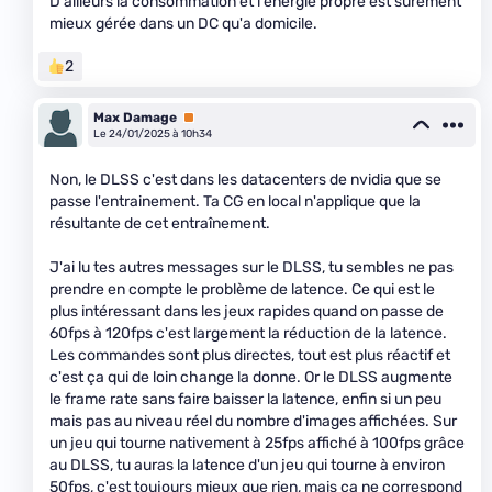
D'ailleurs la consommation et l'énergie propre est surement
mieux gérée dans un DC qu'a domicile.
2
Max Damage
Premium
Le 24/01/2025 à 10h34
Non, le DLSS c'est dans les datacenters de nvidia que se
passe l'entrainement. Ta CG en local n'applique que la
résultante de cet entraînement.
J'ai lu tes autres messages sur le DLSS, tu sembles ne pas
prendre en compte le problème de latence. Ce qui est le
plus intéressant dans les jeux rapides quand on passe de
60fps à 120fps c'est largement la réduction de la latence.
Les commandes sont plus directes, tout est plus réactif et
c'est ça qui de loin change la donne. Or le DLSS augmente
le frame rate sans faire baisser la latence, enfin si un peu
mais pas au niveau réel du nombre d'images affichées. Sur
un jeu qui tourne nativement à 25fps affiché à 100fps grâce
au DLSS, tu auras la latence d'un jeu qui tourne à environ
50fps, c'est toujours mieux que rien, mais ça ne correspond