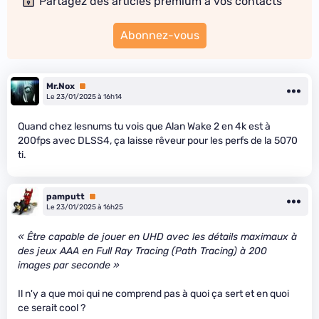
Partagez des articles premium à vos contacts
Abonnez-vous
Mr.Nox
Premium
Le 23/01/2025 à 16h14
Quand chez lesnums tu vois que Alan Wake 2 en 4k est à
200fps avec DLSS4, ça laisse rêveur pour les perfs de la 5070
ti.
pamputt
Premium
Le 23/01/2025 à 16h25
« Être capable de jouer en UHD avec les détails maximaux à
des jeux AAA en Full Ray Tracing (Path Tracing) à 200
images par seconde »
Il n'y a que moi qui ne comprend pas à quoi ça sert et en quoi
ce serait cool ?