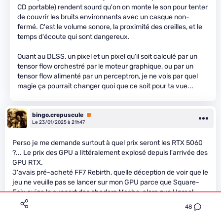
CD portable) rendent sourd qu'on on monte le son pour tenter
de couvrir les bruits environnants avec un casque non-
fermé. C'est le volume sonore, la proximité des oreilles, et le
temps d'écoute qui sont dangereux.
Quant au DLSS, un pixel et un pixel qu'il soit calculé par un
tensor flow orchestré par le moteur graphique, ou par un
tensor flow alimenté par un perceptron, je ne vois par quel
magie ça pourrait changer quoi que ce soit pour ta vue...
bingo.crepuscule
Premium
Le 23/01/2025 à 21h47
Perso je me demande surtout à quel prix seront les RTX 5060
?... Le prix des GPU a littéralement explosé depuis l'arrivée des
GPU RTX.
J'avais pré-acheté FF7 Rebirth, quelle déception de voir que le
jeu ne veuille pas se lancer sur mon GPU parce que Square-
Enix exige le support des shaders Meshe, alors que Unreal
Engine n'en fait pas un prérequis ! Le nombre de déçus est
48
nombreux...