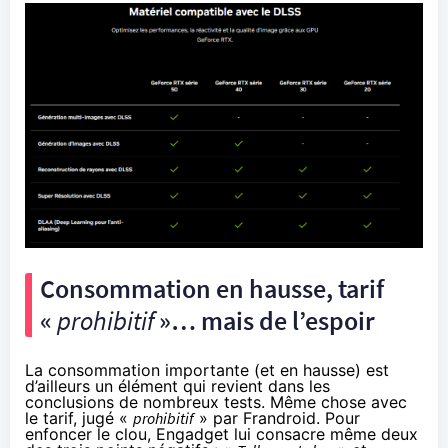
Consommation en hausse, tarif
«
prohibitif
»… mais de l’espoir
La consommation importante (et en hausse) est
d’ailleurs un élément qui revient dans les
conclusions de nombreux tests. Même chose avec
le tarif, jugé «
prohibitif
»
par Frandroid
. Pour
enfoncer le clou, Engadget lui consacre même deux