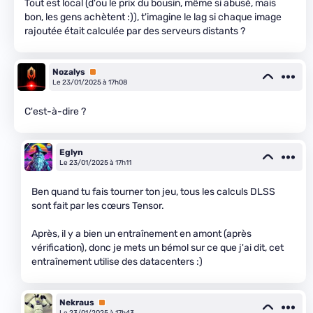
Tout est local (d'ou le prix du bousin, même si abusé, mais
bon, les gens achètent :)), t'imagine le lag si chaque image
rajoutée était calculée par des serveurs distants ?
Nozalys
Premium
Le 23/01/2025 à 17h08
C'est-à-dire ?
Eglyn
Le 23/01/2025 à 17h11
Ben quand tu fais tourner ton jeu, tous les calculs DLSS
sont fait par les cœurs Tensor.
Après, il y a bien un entraînement en amont (après
vérification), donc je mets un bémol sur ce que j'ai dit, cet
entraînement utilise des datacenters :)
Nekraus
Premium