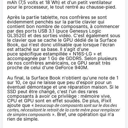
mAh (7,5 volts et 18 Wh) et d'un petit ventilateur
pour le processeur, le tout rentré au chausse-pied.
Après la partie tablette, nos confrères se sont
évidemment penchés sur la partie clavier qui
contient bon nombre de composants, à commencer
par des ports USB 3.1 (puce Genesys Logic
GL3520) et des sorties vidéo. C'est également sous
le clavier que se cache le GPU dédié de la Surface
Book, qui n'est donc utilisable que lorsque l'écran
est attaché sur sa base. Il s'agit d'une
puce spécifique estampillée « N16S-LG » et
accompagnée par 1 Go de GDDR5. Selon plusieurs
de nos confrères américains, ce GPU serait très
proche de celui d'une GeForce 940M.
Au final, la Surface Book n'obtient qu'une note de 1
sur 10, ce qui ne laisse que peu d'espoir pour un
éventuel démontage et une réparation maison. Si le
SSD
peut être changé, c'est l'un des rares
composants à avoir ce privilège : mémoire vive,
CPU et GPU sont en effet soudés. De plus, iFixit
ajoute que «
beaucoup de composants sont sur le dos des
cartes, nécessitant le retrait de la carte mère pour remplacer
de simples composants
». Bref, une opération qui n'a
rien de simple.