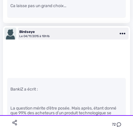
Ca laisse pas un grand choix…
Birdseye
Le 04/11/2015 à 10h16
BankiZ a écrit :
La question mérite d’être posée. Mais après, étant donné
que 99% des acheteurs d’un produit technologique se
nomme Madame Michu, je pense qu’elles s’en contrent-
carre de le démonter :)
72