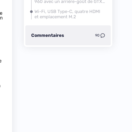
960 avec un arrière-goût de GTX
970M
Wi-Fi, USB Type-C, quatre HDMI
se
et emplacement M.2
on
Commentaires
90
e
a