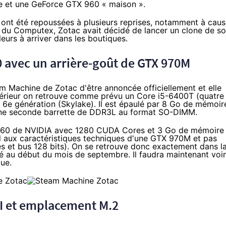
e et une GeForce GTX 960 « maison ».
ont été repoussées à plusieurs reprises, notamment à cau
s du Computex
, Zotac avait décidé de lancer un clone de s
leurs à
arriver dans les boutiques.
0 avec un arrière-goût de GTX 970M
m Machine
de Zotac d'être annoncée officiellement et elle
intérieur on retrouve comme prévu
un Core i5-6400T
(quatre
6e génération (
Skylake
). Il est épaulé par 8 Go de mémoir
 une seconde barrette de DDR3L au format SO-DIMM.
 960 de NVIDIA avec 1280 CUDA Cores et 3 Go de mémoire
nd aux caractéristiques techniques d'une GTX 970M et pas
et bus 128 bits). On se retrouve donc exactement dans l
cé
au début du mois de septembre
. Il faudra maintenant voir
que.
I et emplacement M.2