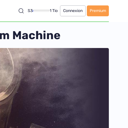
S3
1 Tio
Connexion
Premium
am Machine