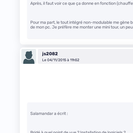
Après, il faut voir ce que ça donne en fonction (chauff
Pour ma part, le tout intégré non-modulable me gène b
de mon pc. Je préfère me monter une mini tour, un peu
js2082
Le 04/11/2015 à 11h52
Salamandar a écrit :
Bridé à quel point de vue ? Installation de logiciels ?