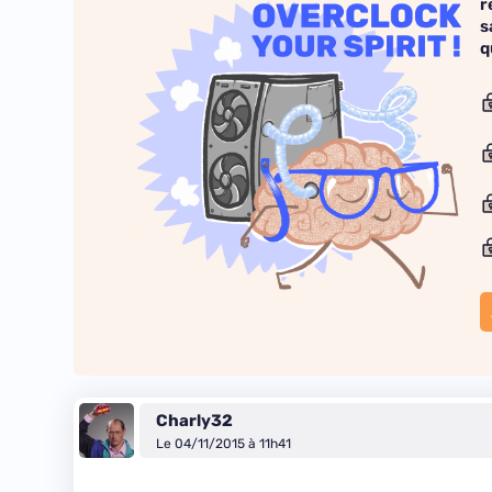
r
s
q
Charly32
Le 04/11/2015 à 11h41