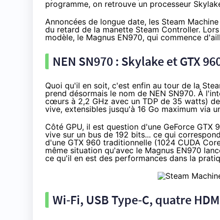
programme, on retrouve un processeur Skylak
Annoncées de longue date, les
Steam Machine
du retard de la manette Steam Controller.
Lor
modèle, le Magnus EN970, qui commence d'ail
NEN SN970 :
Skylake
et GTX 96
Quoi qu'il en soit, c'est enfin au tour de la
Stea
prend désormais le nom de
NEN SN970
. À l'
cœurs à 2,2 GHz avec un TDP de 35 watts) de 
vive, extensibles jusqu'à 16 Go maximum via
Côté GPU, il est question d'une GeForce GTX
vive sur un bus de 192 bits... ce qui correspo
d'une
GTX 960 traditionnelle
(1024 CUDA Cores 
même situation qu'avec le Magnus EN970 lan
ce qu'il en est des performances dans la prati
Wi-Fi, USB Type-C, quatre HDM