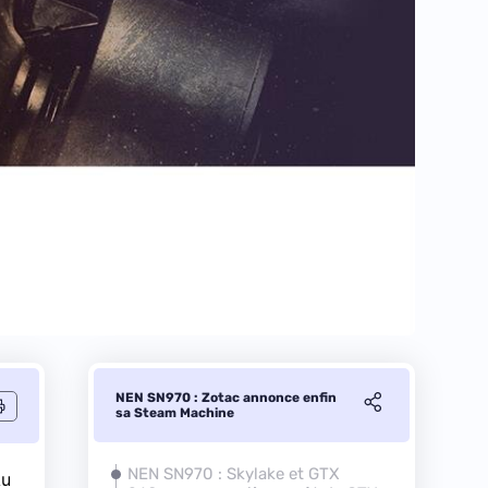
NEN SN970 : Zotac annonce enfin
sa Steam Machine
NEN SN970 :
Skylake
et GTX
Au