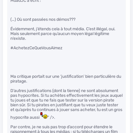
MuadJC a écrit :
(…) Où sont passées nos démos???
Évidemment, j’étends cela à tout média. C’est illégal, oui.
Mais seulement parce qu’aucun moyen légal légitime
n’existe.
#AchetezCeQueVousAimez
Ma critique portait sur une ‘justification’ bien particulière du
piratage.
D’autres justifications (dont la tienne) ne sont absolument
pas hypocrites. Si tu achètes effectivement les jeux auquel
tu joues et que tu ne fais que tester sur la version pirate
bien sûr. Si tu pirates en justifiant que tu veux juste tester
et qu’après tu continues à jouer sans acheter, tu est un gros
hypocrite aussi
" />.
Par contre, je ne suis pas trop d’accord pour étendre le
raisonnement à tous les médias : si tu télécharges un film