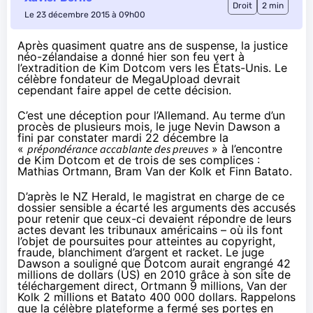
Droit
2 min
Le 23 décembre 2015 à 09h00
Après quasiment quatre ans de suspense, la justice
néo-zélandaise a donné hier son feu vert à
l’extradition de Kim Dotcom vers les États-Unis. Le
célèbre fondateur de MegaUpload devrait
cependant faire appel de cette décision.
C’est une déception pour l’Allemand. Au terme d’un
procès de plusieurs mois, le juge Nevin Dawson a
fini par constater mardi 22 décembre la
«
prépondérance accablante des preuves
» à l’encontre
de Kim Dotcom et de trois de ses complices :
Mathias Ortmann, Bram Van der Kolk et Finn Batato.
D’après le
NZ Herald
, le magistrat en charge de ce
dossier sensible a écarté les arguments des accusés
pour retenir que ceux-ci devaient répondre de leurs
actes devant les tribunaux américains – où ils font
l’objet de poursuites pour atteintes au copyright,
fraude, blanchiment d’argent et racket. Le juge
Dawson a souligné que Dotcom aurait engrangé 42
millions de dollars (US) en 2010 grâce à son site de
téléchargement direct, Ortmann 9 millions, Van der
Kolk 2 millions et Batato 400 000 dollars. Rappelons
que la célèbre plateforme a fermé ses portes en