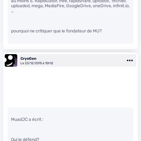
au moins 5. RapidGator, free, rapidshare, uptobox, 1fichier,
uploaded, mega, MediaFire, GoogleDrive, oneDrive, infinit.io,
…
pourquoi ne critiquer que le fondateur de MU?
CryoGen
Le 23/12/2015 à 15h12
MuadJC a écrit :
Qui le défend?