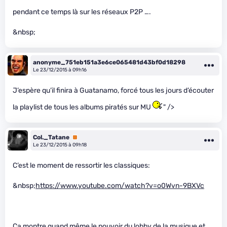
pendant ce temps là sur les réseaux P2P ….
&nbsp;
anonyme_751eb151a3e6ce065481d43bf0d18298
Le 23/12/2015 à 09h16
J’espère qu’il finira à Guatanamo, forcé tous les jours d’écouter
la playlist de tous les albums piratés sur MU
" />
Col._Tatane
Premium
Le 23/12/2015 à 09h18
C’est le moment de ressortir les classiques:
&nbsp;
https://www.youtube.com/watch?v=o0Wvn-9BXVc
Ça montre quand même le pouvoir du lobby de la musique et