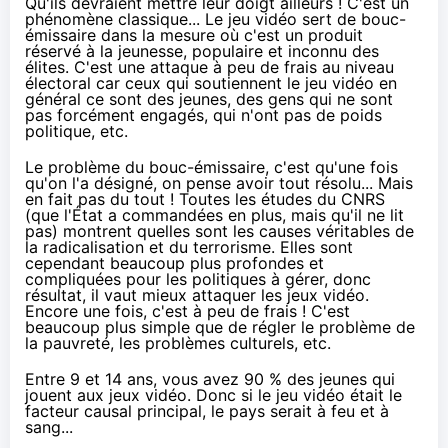
Qu'ils devraient mettre leur doigt ailleurs ! C'est un
phénomène classique... Le jeu vidéo sert de bouc-
émissaire dans la mesure où c'est un produit
réservé à la jeunesse, populaire et inconnu des
élites. C'est une attaque à peu de frais au niveau
électoral car ceux qui soutiennent le jeu vidéo en
général ce sont des jeunes, des gens qui ne sont
pas forcément engagés, qui n'ont pas de poids
politique, etc.
Le problème du bouc-émissaire, c'est qu'une fois
qu'on l'a désigné, on pense avoir tout résolu... Mais
en fait pas du tout ! Toutes les études du CNRS
(que l'État a commandées en plus, mais qu'il ne lit
pas) montrent quelles sont les causes véritables de
la radicalisation et du terrorisme. Elles sont
cependant beaucoup plus profondes et
compliquées pour les politiques à gérer, donc
résultat, il vaut mieux attaquer les jeux vidéo.
Encore une fois, c'est à peu de frais ! C'est
beaucoup plus simple que de régler le problème de
la pauvreté, les problèmes culturels, etc.
Entre 9 et 14 ans, vous avez 90 % des jeunes qui
jouent aux jeux vidéo. Donc si le jeu vidéo était le
facteur causal principal, le pays serait à feu et à
sang...