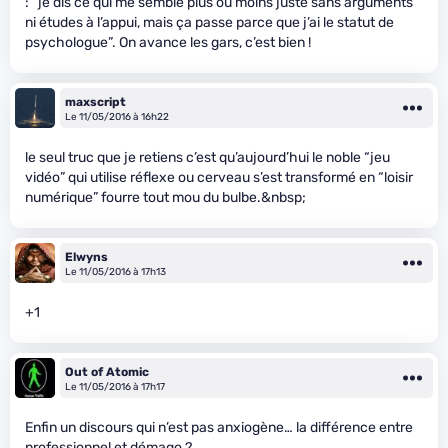
: “je dis ce qui me semble plus ou moins juste sans arguments
ni études à l’appui, mais ça passe parce que j’ai le statut de
psychologue”. On avance les gars, c’est bien !
maxscript
Le 11/05/2016 à 16h22
le seul truc que je retiens c’est qu’aujourd’hui le noble “jeu
vidéo” qui utilise réflexe ou cerveau s’est transformé en “loisir
numérique” fourre tout mou du bulbe.&nbsp;
Elwyns
Le 11/05/2016 à 17h13
+1
Out of Atomic
Le 11/05/2016 à 17h17
Enfin un discours qui n’est pas anxiogène… la différence entre
professionnel et démago ?