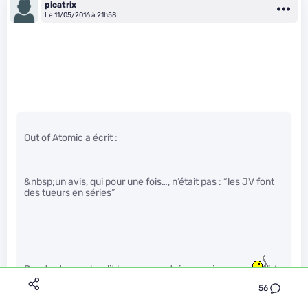
picatrix
Le 11/05/2016 à 21h58
Out of Atomic a écrit :
&nbsp;un avis, qui pour une fois…, n’était pas : “les JV font
des tueurs en séries”
Pourtant quand on lit les commentaires sur jv.com …
" />
56