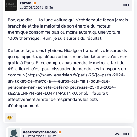
tazvld
Premium
Le 27/03/2024 à 16h36
Bon, que dire... Ho ! une voiture qui n'est de toute façon jamais
branchée et tire la majorité de son énergie du moteur
thermique consomme plus ou moins autant qu'une voiture
100% thermique ! Hum, je suis surpris du résultat.
De toute façon, les hybrides, Hidalgo a tranché, vu le surpoids
que ça apporte, ça dépasse facilement les 1,6 tonne, c'est non
gratta à Paris. Et ne comptez pas prendre le métro, le tarif de
4€ le ticket, c'est pour dissuader de prendre les transports en
commun (
https://www.leparisien.fr/paris-75/jo-paris-2024-
un-ticket-de-metro-a-4-euros-oui-mais-pour-que-
personne-nen-achete-defend-pecresse-25-03-2024-
KEZABLNFYNF2NFLO4YTMAKTNKU.php
). Il faudrait
effectivement arrêter de respirer dans les pots
d'échappement.
1
deathscythe0666
Premium
Le 27/03/2024 à 16h47