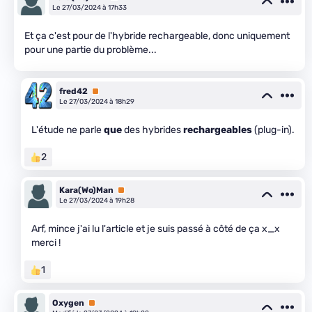
Le 27/03/2024 à 17h33
Et ça c'est pour de l'hybride rechargeable, donc uniquement
pour une partie du problème...
fred42
Premium
Le 27/03/2024 à 18h29
L'étude ne parle
que
des hybrides
rechargeables
(plug-in).
2
Kara(Wo)Man
Premium
Le 27/03/2024 à 19h28
Arf, mince j'ai lu l'article et je suis passé à côté de ça x_x
merci !
1
Oxygen
Premium