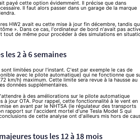
 ait payé cette option évidemment. Il précise que dans
cessaire. Il faut alors passer dans un garage de la marque
iendra.
tures HW2 avait eu cette mise à jour
fin décembre
, tandis q
tôme ». Dans ce cas, l'ordinateur de bord n'avait pas activ
ait tout de même pour procéder à des simulations en situati
s les 2 à 6 semaines
sont limitées pour l'instant. C'est par exemple le cas de
ponible avec le pilote automatique) qui ne fonctionne que s
 72 km/h) maximum. Cette limite sera revue à la hausse au
 des données supplémentaires.
s'attendre à des améliorations sur le pilote automatique
s à jour OTA. Pour rappel, cette fonctionnalité à le vent en
mise en avant par le NHTSA (le régulateur des transports
n rapport sur l'accident mortel d'une Tesla Model S qui
s conclusions de cette analyse ont d'ailleurs mis hors de cau
majeures tous les 12 à 18 mois