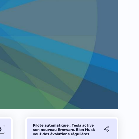
Pilote automatique : Tesla active
son nouveau firmware, Elon Musk
veut des évolutions régulières