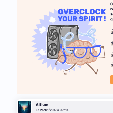
C
r
s
q
Altium
Le 24/01/2017 à 09h14