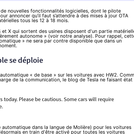
de nouvelles fonctionnalités logicielles, dont le pilote
our annoncer qu’il faut s’attendre à des mises à jour OTA
térielles tous les 12 à 18 mois.
S et X qui sortent des usines disposent d'un partie matériell
tièrement autonome » (voir
notre analyse
). Pour rappel, cett
utomatique » ne sera par contre disponible que dans un
 moment.
le se déploie
ote automatique « de base » sur les voitures avec HW2. Com
harge de la communication, le
blog de Tesla
ne faisant état
rs today. Please be cautious. Some cars will require
e.
e automatique dans la langue de Molière) pour les voitures
ésormais en train d'être activé pour toutes les voitures