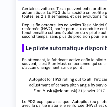
Certaines voitures Tesla peuvent enfin profiter 
automatique. Le PDG de la société en profite p
toutes les 2 à 6 semaines, et des évolutions ma
Depuis fin octobre
, les nouvelles Tesla Model 
renforcée (HW2), parée pour la « conduite en
fonctionnalité est une évolution du « pilote a
second temps, sans plus de précision pour le
Le pilote automatique disponib
En attendant, le fabricant active enfin le pil
souvent, c'est Elon Musk en personne qui se c
d'aucun changement sur ce point :
Autopilot for HW2 rolling out to all HW2 ca
adjustment of camera pitch angle by servic
— Elon Musk (@elonmusk)
21 janvier 2017
Le PDG explique ainsi que l'Autopilot (ou pilot
avec la partie matérielle renforcée (HW2) est d