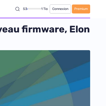
S3
1 Tio
Connexion
Premium
veau firmware, Elon