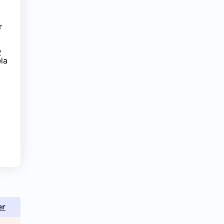
r
2
la
er