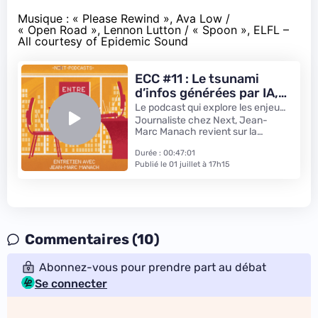
Musique : « Please Rewind », Ava Low /
« Open Road », Lennon Lutton / « Spoon », ELFL –
All courtesy of Epidemic Sound
ECC #11 : Le tsunami
d’infos générées par IA,
avec Jean-Marc Manach
Le podcast qui explore les enjeux
du numérique – par Next.ink
Journaliste chez Next, Jean-
Marc Manach revient sur la
déferlante de faux sites
d'information générés par IA qu'il a
Durée : 00:47:01
débusqué en ligne, et sur les
Publié le 01 juillet à 17h15
enjeux que ces derniers posent.
Commentaires (10)
Abonnez-vous pour prendre part au débat
Se connecter