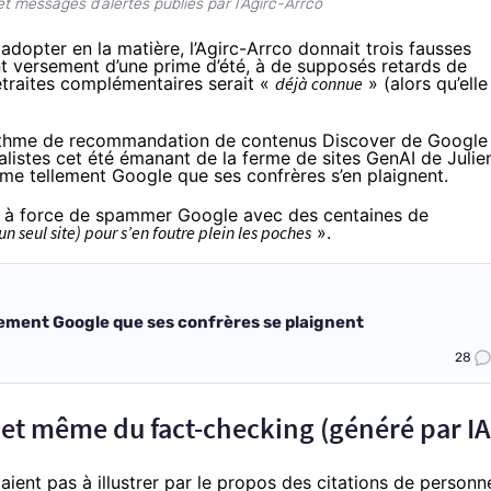
t messages d’alertes publiés par l’Agirc-Arrco
adopter en la matière, l’Agirc-Arrco donnait trois fausses
nt versement d’une prime d’été, à de supposés retards de
retraites complémentaires serait «
déjà connue
» (alors qu’elle
orithme de recommandation de contenus Discover de Google
listes cet été émanant de la ferme de sites GenAI de Julie
me tellement Google que ses confrères s’en plaignent.
 à force de spammer Google avec des centaines de
n seul site) pour s’en foutre plein les poches
».
llement Google que ses confrères se plaignent
28
 et même du fact-checking (généré par IA
itaient pas à illustrer par le propos des citations de personn