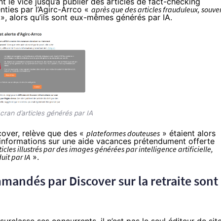
nt le vice jusqu’à publier des articles de fact-checking
nties par l’Agirc-Arrco «
après que des
articles frauduleux
, souve
», alors qu’ils sont eux-mêmes générés par IA.
cran d’articles générés par IA
cover, relève que des «
plateformes douteuses
» étaient alors
s informations sur une aide vacances prétendument offerte
ticles illustrés par des images générées par intelligence artificielle,
uit par IA
».
mmandés par Discover sur la retraite sont
 surclasse ses concurrents, il n’est pas le seul éditeur de sit