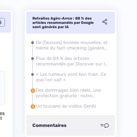
Retraites Agirc-Arrco : 88 % des
articles recommandés par Google
sont générés par IA
De (fausses) bonnes nouvelles, et
même du fact-checking (généré
par IA)
Plus de 84 % des articles
recommandés par Discover sur la
retraite sont générés par IA
« Les rumeurs vont bon train. Ce
que l'on sait »
Des dommages bien réels, une
protection gratuite : notre
extension
Un tsunami de vidéos GenAI
des
t
Commentaires
11