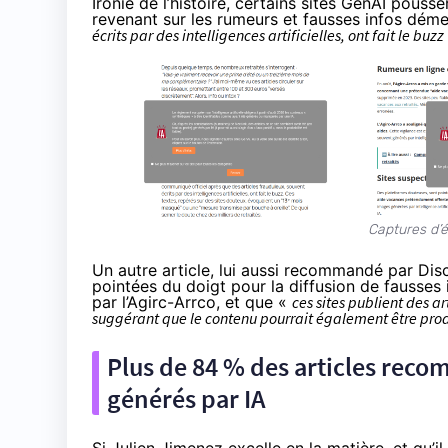
Ironie de l’histoire, certains sites GenAI pousse
revenant sur les rumeurs et fausses infos déme
écrits par des intelligences artificielles, ont fait le buzz
Captures d’é
Un autre article, lui aussi recommandé par Dis
pointées du doigt pour la diffusion de fausse
par l’Agirc-Arrco, et que «
ces sites publient des ar
suggérant que le contenu pourrait également être prod
Plus de 84 % des articles reco
générés par IA
Si Julien Jimenez excelle en la matière, et qu’il