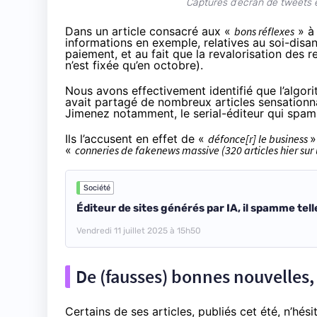
Captures d’écran de tweets e
Dans un article consacré aux «
bons réflexes
» à 
informations en exemple, relatives au soi-disa
paiement, et au fait que la revalorisation des 
n’est fixée qu’en octobre).
Nous avons effectivement identifié que l’alg
avait partagé de nombreux articles sensationna
Jimenez notamment, le serial-éditeur qui spam
Ils l’accusent en effet de «
défonce[r] le business
»
«
conneries de fakenews massive (320 articles hier sur u
Société
Éditeur de sites générés par IA, il spamme te
Vendredi 11 juillet 2025 à 15h50
De (fausses) bonnes nouvelles,
Certains de ses articles, publiés cet été, n’hés