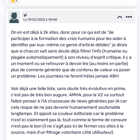
1
yl
Le 19/02/2025 à 13h48
On en est déjà à 2k sites, donc pour ce qui est de "de
participer à la formation des vrais humains pour les aider à
identifier par eux-même ce genre d'article débiles" je dirais
que si chacun sait sans doute déjà filtrer l'info (humaine ou
plagiée automatiquement) à son niveau d'esprit critique, il y a
un moment ou se retrouver à devoir lire (au moins en partie)
plus de connerie générée que de contenu de valeur va poser
un problème: Les journées ne feront hélas jamais 48h!
Voir déjà une telle liste, sans doute très évolutive en prime,
c'est pas de très bon augure. AMHA, pour la V2 va surtout
falloir penser à l'IA chasseuse de news générées par IA car
cela risque de ne pas devenir humainement soutenable
longtemps. Et qqsoit sa couleur éditoriale car le problème
n'est ici clairement pas là, tout comme le terme de censure
n'est pas le bon (il ne s'agit pas ici de fermer ces sites à la
source, mais d'un filtrage volontaire côté utilisateur).