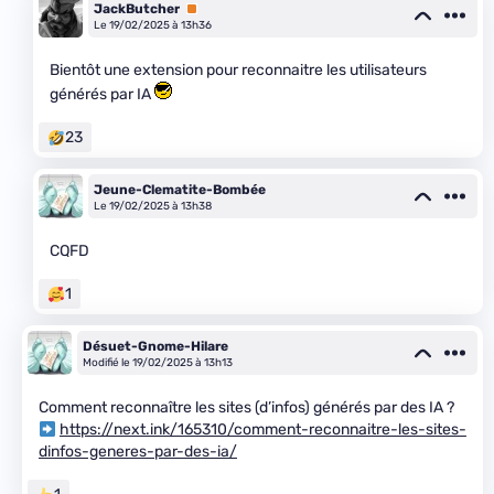
JackButcher
Premium
Le 19/02/2025 à 13h36
Bientôt une extension pour reconnaitre les utilisateurs
générés par IA
23
Jeune-Clematite-Bombée
Le 19/02/2025 à 13h38
CQFD
1
Désuet-Gnome-Hilare
Modifié le 19/02/2025 à 13h13
Comment reconnaître les sites (d’infos) générés par des IA ?
https://next.ink/165310/comment-reconnaitre-les-sites-
dinfos-generes-par-des-ia/