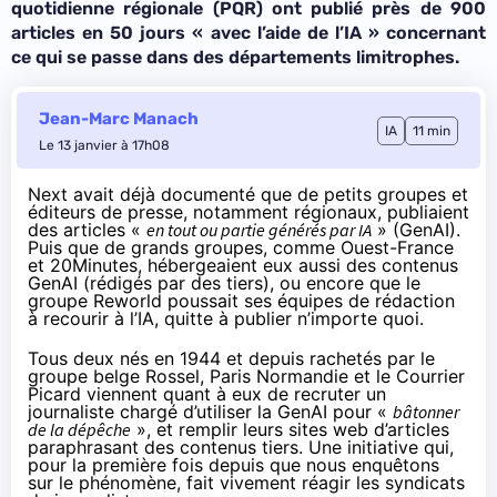
quotidienne régionale (PQR) ont publié près de 900
articles en 50 jours «
avec l’aide de l’IA
» concernant
ce qui se passe dans des départements limitrophes.
Jean-Marc Manach
IA
11 min
Le 13 janvier à 17h08
Next avait déjà documenté que de petits groupes et
éditeurs de presse
,
notamment régionaux
, publiaient
des articles «
en tout ou partie générés par IA
» (GenAI).
Puis que de grands groupes, comme
Ouest-France
et 20Minutes
, hébergeaient eux aussi des contenus
GenAI (rédigés par des tiers), ou encore que le
groupe Reworld
poussait ses équipes de rédaction
à recourir à l’IA, quitte à
publier n’importe quoi
.
Tous deux nés en 1944 et depuis rachetés par le
groupe belge Rossel, Paris Normandie et le Courrier
Picard viennent quant à eux de recruter un
journaliste chargé d’utiliser la GenAI pour «
bâtonner
de la dépêche
», et remplir leurs sites web d’articles
paraphrasant des contenus tiers. Une initiative qui,
pour la première fois depuis que nous enquêtons
sur le phénomène, fait vivement réagir les syndicats