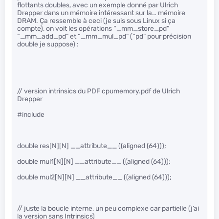
flottants doubles, avec un exemple donné par Ulrich
Drepper dans un mémoire intéressant sur la… mémoire
DRAM. Ça ressemble à ceci (je suis sous Linux si ça
compte), on voit les opérations “_mm_store_pd”
“_mm_add_pd” et “_mm_mul_pd” (“pd” pour précision
double je suppose) :
// version intrinsics du PDF cpumemory.pdf de Ulrich
Drepper
#include
double res[N][N] __attribute__ ((aligned (64)));
double mul1[N][N] __attribute__ ((aligned (64)));
double mul2[N][N] __attribute__ ((aligned (64)));
// juste la boucle interne, un peu complexe car partielle (j’ai
la version sans Intrinsics)