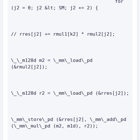
                                     for 
(j2 = 0; j2 &lt; SM; j2 += 2) {   
// rres[j2] += rmul1[k2] * rmul2[j2];   
\_\_m128d m2 = \_mm\_load\_pd 
(&rmul2[j2]);   
\_\_m128d r2 = \_mm\_load\_pd (&rres[j2]);   
\_mm\_store\_pd (&rres[j2], \_mm\_add\_pd 
(\_mm\_mul\_pd (m2, m1d), r2));   