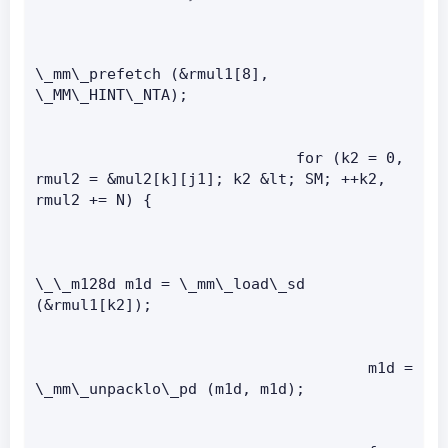
\_mm\_prefetch (&rmul1[8], 
\_MM\_HINT\_NTA);   
                             for (k2 = 0, 
rmul2 = &mul2[k][j1]; k2 &lt; SM; ++k2, 
rmul2 += N) {   
\_\_m128d m1d = \_mm\_load\_sd 
(&rmul1[k2]);   
                                     m1d = 
\_mm\_unpacklo\_pd (m1d, m1d);   