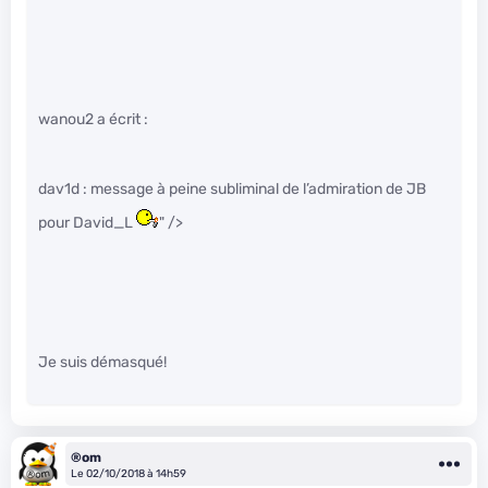
wanou2 a écrit :
dav1d : message à peine subliminal de l’admiration de JB
pour David_L
" />
Je suis démasqué!
®om
Le 02/10/2018 à 14h59