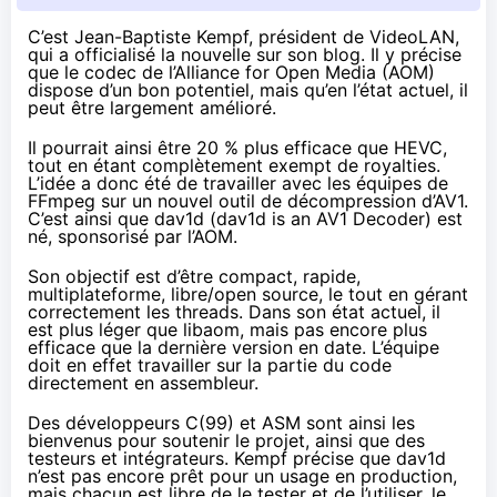
C’est Jean-Baptiste Kempf, président de VideoLAN,
qui a officialisé la nouvelle
sur son blog
. Il y précise
que le codec de l’Alliance for Open Media (AOM)
dispose d’un bon potentiel, mais qu’en l’état actuel, il
peut être largement amélioré.
Il pourrait ainsi être 20 % plus efficace que HEVC,
tout en étant complètement exempt de royalties.
L’idée a donc été de travailler avec les équipes de
FFmpeg sur un nouvel outil de décompression d’AV1.
C’est ainsi que dav1d (dav1d is an AV1 Decoder) est
né, sponsorisé par l’AOM.
Son objectif est d’être compact, rapide,
multiplateforme, libre/open source, le tout en gérant
correctement les threads. Dans son état actuel, il
est plus léger que
libaom
, mais pas encore plus
efficace que la dernière version en date. L’équipe
doit en effet travailler sur la partie du code
directement en assembleur.
Des développeurs C(99) et ASM sont ainsi les
bienvenus pour soutenir le projet, ainsi que des
testeurs et intégrateurs. Kempf précise que dav1d
n’est pas encore prêt pour un usage en production,
mais chacun est libre de le tester et de l’utiliser, le