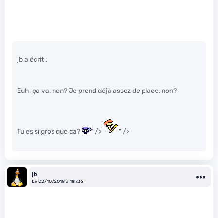
jb a écrit :
Euh, ça va, non? Je prend déjà assez de place, non?
Tu es si gros que ca?
" />
" />
jb
Le 02/10/2018 à 18h26