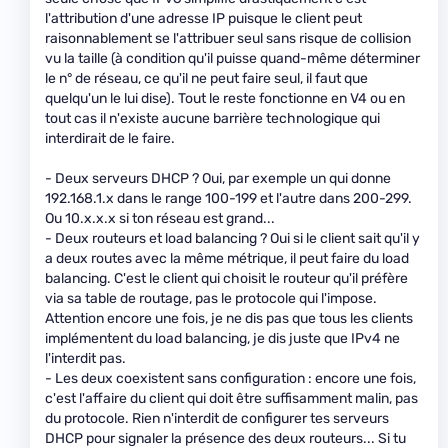
l'attribution d'une adresse IP puisque le client peut
raisonnablement se l'attribuer seul sans risque de collision
vu la taille (à condition qu'il puisse quand-même déterminer
le n° de réseau, ce qu'il ne peut faire seul, il faut que
quelqu'un le lui dise). Tout le reste fonctionne en V4 ou en
tout cas il n'existe aucune barrière technologique qui
interdirait de le faire.
- Deux serveurs DHCP ? Oui, par exemple un qui donne
192.168.1.x dans le range 100-199 et l'autre dans 200-299.
Ou 10.x.x.x si ton réseau est grand...
- Deux routeurs et load balancing ? Oui si le client sait qu'il y
a deux routes avec la même métrique, il peut faire du load
balancing. C'est le client qui choisit le routeur qu'il préfère
via sa table de routage, pas le protocole qui l'impose.
Attention encore une fois, je ne dis pas que tous les clients
implémentent du load balancing, je dis juste que IPv4 ne
l'interdit pas.
- Les deux coexistent sans configuration : encore une fois,
c'est l'affaire du client qui doit être suffisamment malin, pas
du protocole. Rien n'interdit de configurer tes serveurs
DHCP pour signaler la présence des deux routeurs... Si tu