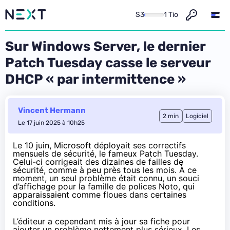
S3
1 Tio
Sur Windows Server, le dernier
Patch Tuesday casse le serveur
DHCP « par intermittence »
Vincent Hermann
2 min
Logiciel
Le 17 juin 2025 à 10h25
Le 10 juin, Microsoft déployait ses correctifs
mensuels de sécurité, le fameux Patch Tuesday.
Celui-ci corrigeait des dizaines de failles de
sécurité, comme à peu près tous les mois. À ce
moment, un seul problème était connu, un souci
d’affichage pour la famille de polices Noto, qui
apparaissaient comme floues dans certaines
conditions.
L’éditeur a cependant
mis à jour sa fiche
pour
ajouter un problème nettement plus sérieux. Les