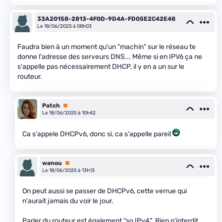
33A20158-2813-4F0D-9D4A-FD05E2C42E48
Le 18/06/2025 à 08h03
Faudra bien à un moment qu'un "machin" sur le réseau te
donne l'adresse des serveurs DNS... Même si en IPV6 ça ne
s'appelle pas nécessairement DHCP, il y en a un sur le
routeur.
Patch
Premium
Le 18/06/2025 à 10h42
Ca s'appele DHCPv6, donc si, ca s'appelle pareil
wanou
Premium
Le 18/06/2025 à 13h13
On peut aussi se passer de DHCPv6, cette verrue qui
n'aurait jamais du voir le jour.
Parler du routeur est également "so IPv4". Rien n'interdit