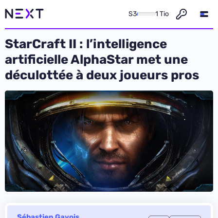
S3
1 Tio
StarCraft II : l’intelligence
artificielle AlphaStar met une
déculottée à deux joueurs pros
Sébastien Gavois