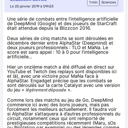
1 min
Sciences
Le 25 janvier 2019 à 09h23
Une série de combats entre l’intelligence artificielle
de DeepMind (Google) et des joueurs de StarCraft
était attendue
depuis la Blizzcon 2016
.
Deux séries de cinq matchs se sont déroulées en
décembre dernier entre AlphaStar (Deepmind) et
deux joueurs professionnels : TLO et MaNa. Le
score est sans appel : 10 à 0 pour l’intelligence
artificielle…
Hier un onzième match a été diffusé en direct sur
YouTube et Twitch (les replays sont disponibles
ici
et
là
), avec une victoire pour MaNa face à
AlphaStar.
Engadget précise
que les combats se
sont déroulés sur la carte Catalyst avec une version
du jeu «
légèrement dépassée
».
Comme lors des matchs au jeu de Go, DeepMind
commence ici avec des bons joueurs, mais pas
forcément les meilleurs actuellement. Il faudra voir
si AlphaStar s’attaquera à d’autres professionnels du
circuit, notamment ceux qui ont remporté de
prestigieuses compétitions récemment (Maru, sOs
ou INoVation par exemple) ou des légendes comme