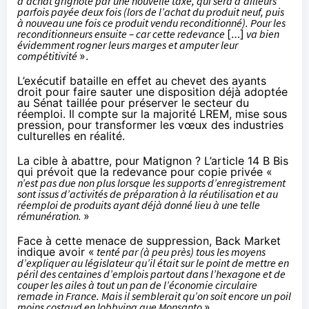
d’achat grignoté par une nouvelle taxe, qui sera d’ailleurs
parfois payée deux fois (lors de l’achat du produit neuf, puis
à nouveau une fois ce produit vendu reconditionné). Pour les
reconditionneurs ensuite – car cette redevance
[…]
va bien
évidemment rogner leurs marges et amputer leur
compétitivité
».
L’exécutif bataille en effet au chevet des ayants
droit pour faire sauter une disposition déjà adoptée
au Sénat taillée pour préserver le secteur du
réemploi. Il compte sur la majorité LREM, mise sous
pression, pour transformer les vœux des industries
culturelles en réalité.
La cible à abattre, pour Matignon ?
L’article 14 B Bis
qui prévoit que la redevance pour copie privée «
n’est pas due non plus lorsque les supports d’enregistrement
sont issus d’activités de préparation à la réutilisation et au
réemploi de produits ayant déjà donné lieu à une telle
rémunération.
»
Face à cette menace de suppression, Back Market
indique avoir «
tenté par (à peu près) tous les moyens
d’expliquer au législateur qu’il était sur le point de mettre en
péril des centaines d’emplois partout dans l’hexagone et de
couper les ailes à tout un pan de l’économie circulaire
remade in France. Mais il semblerait qu’on soit encore un poil
moins costaud en lobbying que Monsanto
».