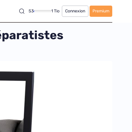
S3
1 Tio
Connexion
Premium
éparatistes