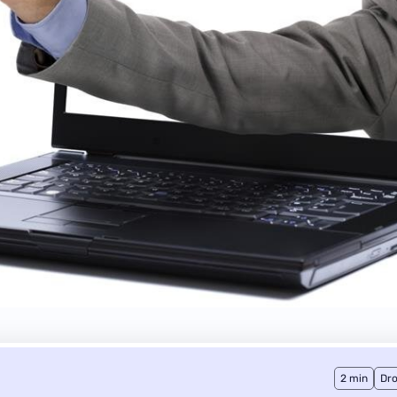
2 min
Dro