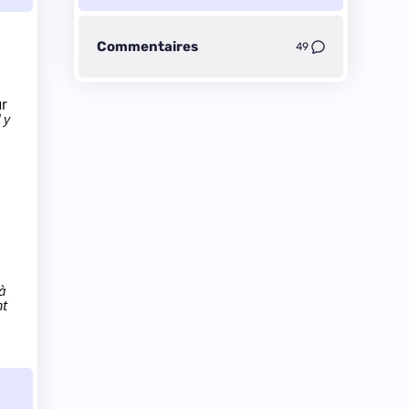
Commentaires
49
ur
 y
 à
t