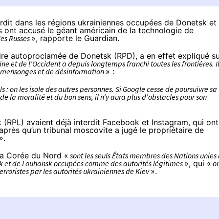
rdit dans les régions ukrainiennes occupées de Donetsk et
s ont accusé le géant américain de la technologie de
 les Russes
»,
rapporte
le Guardian.
ire autoproclamée de Donetsk (RPD), a en effet expliqué s
 et de l’Occident a depuis longtemps franchi toutes les frontières. Il
de mensonges et de désinformation
» :
ls : on les isole des autres personnes. Si Google cesse de poursuivre sa
 de la moralité et du bon sens, il n’y aura plus d’obstacles pour son
(RPL) avaient déjà interdit Facebook et Instagram, qui ont
 après qu’un tribunal moscovite a jugé le propriétaire de
».
 la Corée du Nord «
sont les seuls États membres des Nations unies
sk et de Louhansk occupées comme des autorités légitimes
», qui «
on
erroristes par les autorités ukrainiennes de Kiev
».