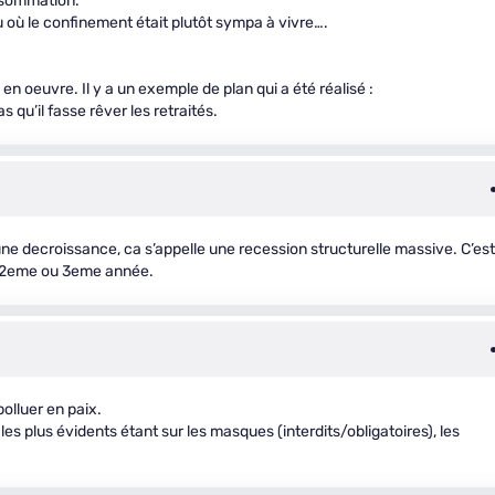
onsommation.
eu où le confinement était plutôt sympa à vivre….
e en oeuvre. Il y a un exemple de plan qui a été réalisé :
s qu’il fasse rêver les retraités.
une decroissance, ca s’appelle une recession structurelle massive. C’est
la 2eme ou 3eme année.
olluer en paix.
s les plus évidents étant sur les masques (interdits/obligatoires), les