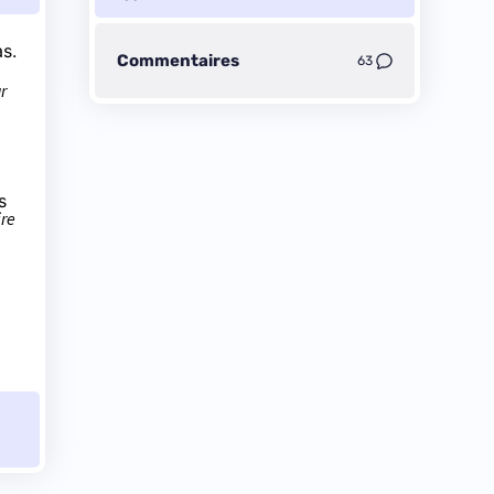
s.
Commentaires
63
r
s
ire