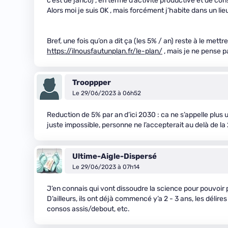
c’est de janco) , en terme d’activité productive et de c
Alors moi je suis OK , mais forcément j’habite dans un li
Bref, une fois qu’on a dit ça (les 5% / an) reste à le mettr
https://ilnousfautunplan.fr/le-plan/
, mais je ne pense pa
Trooppper
Le 29/06/2023 à 06h52
Reduction de 5% par an d’ici 2030 : ca ne s’appelle plus 
juste impossible, personne ne l’accepterait au delà de 
Ultime-Aigle-Dispersé
Le 29/06/2023 à 07h14
J’en connais qui vont dissoudre la science pour pouvoir p
D’ailleurs, ils ont déjà commencé y’a 2 - 3 ans, les délire
consos assis/debout, etc.