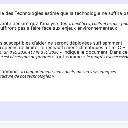
mie des Technologies estime que la technologie ne suffira pa
avante déclare qu’à l’analyse des «
bénéfices, coûts et risques pou
suffiront pas à faire face aux enjeux environnementaux
es susceptibles d’aider ne seront déployées suffisamment
opéens de limiter le réchauffement climatiques à 1,5° C –
r an d’ici 2030 et 7 % d’ici 2050
» indique le document. Dans ce
té est nécessaire au progrès
» tout comme «
le progrès est nécessa
 combiner «
comportements individuels, mesures systémiques
tructure de nos technologies
».