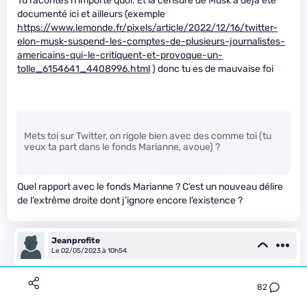
Tu racontes n’importe quoi. Et la censure de Musk a déjà été
documenté ici et ailleurs (exemple
https://www.lemonde.fr/pixels/article/2022/12/16/twitter-
elon-musk-suspend-les-comptes-de-plusieurs-journalistes-
americains-qui-le-critiquent-et-provoque-un-
tolle_6154641_4408996.html
) donc tu es de mauvaise foi
Mets toi sur Twitter, on rigole bien avec des comme toi (tu
veux ta part dans le fonds Marianne, avoue) ?
Quel rapport avec le fonds Marianne ? C’est un nouveau délire
de l’extrême droite dont j’ignore encore l’existence ?
Jeanprofite
Le 02/05/2023 à 10h54
Il prône l’égalité (je ne connais personne qui la respecte
82
totalement).