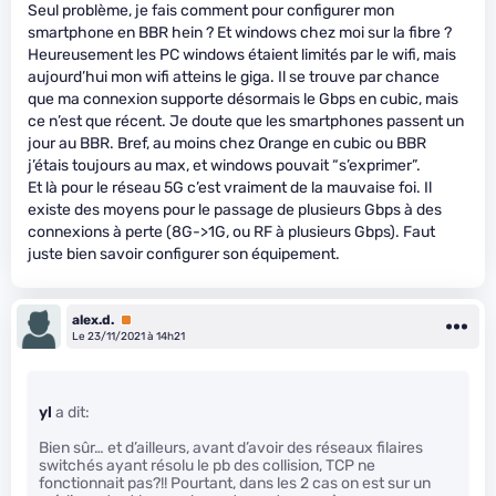
Seul problème, je fais comment pour configurer mon
smartphone en BBR hein ? Et windows chez moi sur la fibre ?
Heureusement les PC windows étaient limités par le wifi, mais
aujourd’hui mon wifi atteins le giga. Il se trouve par chance
que ma connexion supporte désormais le Gbps en cubic, mais
ce n’est que récent. Je doute que les smartphones passent un
jour au BBR. Bref, au moins chez Orange en cubic ou BBR
j’étais toujours au max, et windows pouvait “s’exprimer”.
Et là pour le réseau 5G c’est vraiment de la mauvaise foi. Il
existe des moyens pour le passage de plusieurs Gbps à des
connexions à perte (8G->1G, ou RF à plusieurs Gbps). Faut
juste bien savoir configurer son équipement.
alex.d.
Premium
Le 23/11/2021 à 14h21
yl
a dit:
Bien sûr… et d’ailleurs, avant d’avoir des réseaux filaires
switchés ayant résolu le pb des collision, TCP ne
fonctionnait pas?!! Pourtant, dans les 2 cas on est sur un