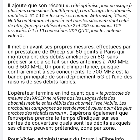
Il ajoute que son réseau «
a été optimisé pour un usage à
plusieurs connexions (multithread), cas d’usage des abonnés
mobiles
» et cite «
les services comme Wetransfer, iCloud,
Netflix ou Youtube et quasiment tous les sites web dont celui
de http://arcep.fr utilisent entre 2 et 200 connexions TCP
associées à 1 à 10 connexions UDP QUIC pour le contenu
vidéo
».
Il met en avant
ses propres mesures
, effectuées par
un prestataire de l’Arcep sur 50 points à Paris qui
montreraient des débits améliorés en 5G, sans
préciser si cela se fait sur des antennes à 700 MHz
ou 3 500 MHz. Un point d’importance, puisque
contrairement à ses concurrents
, le 700 MHz est la
bande principale de son déploiement 5G et l’une des
raisons de ses débits faibles.
L’opérateur
termine
en indiquant que «
le protocole de
mesure de l’ARCEP ne reflète pas les usages réels des
abonnés mobile et les débits des abonnés Free Mobile. Les
prochaines campagnes de test devront évoluer pour être plus
proches des réalités terrain
». Espérons également que
l’entreprise prendra le temps d’indiquer sur ses
cartes de couverture quels sont les débits auxquels
ses clients peuvent prétendre, zone par zone.
Pour Vivien
, administrateur du forum LaFibre.info