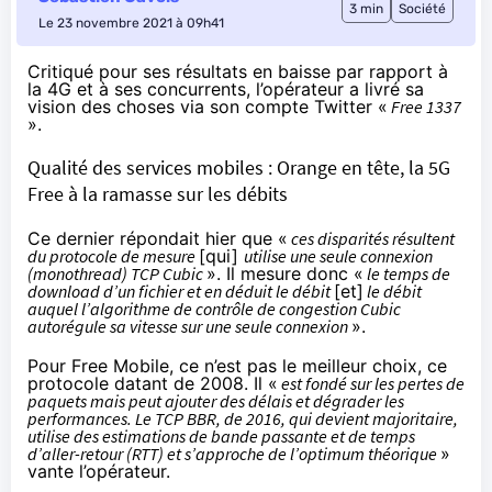
3 min
Société
Le 23 novembre 2021 à 09h41
Critiqué pour ses résultats en baisse par rapport à
la 4G et à ses concurrents, l’opérateur a livré
sa
vision des choses
via son compte Twitter «
Free 1337
».
Qualité des services mobiles : Orange en tête, la 5G
Free à la ramasse sur les débits
Ce dernier répondait hier que «
ces disparités résultent
du protocole de mesure
[qui]
utilise une seule connexion
(monothread) TCP Cubic
». Il mesure donc «
le temps de
download d’un fichier et en déduit le débit
[et]
le débit
auquel l’algorithme de contrôle de congestion Cubic
autorégule sa vitesse sur une seule connexion
».
Pour Free Mobile, ce n’est pas le meilleur choix, ce
protocole datant de 2008. Il «
est fondé sur les pertes de
paquets mais peut ajouter des délais et dégrader les
performances. Le TCP BBR, de 2016, qui devient majoritaire,
utilise des estimations de bande passante et de temps
d’aller-retour (RTT) et s’approche de l’optimum théorique
»
vante l’opérateur.