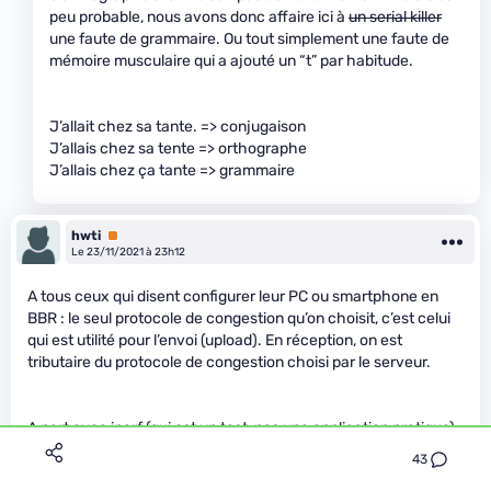
peu probable, nous avons donc affaire ici à
un serial killer
une faute de grammaire. Ou tout simplement une faute de
mémoire musculaire qui a ajouté un “t” par habitude.
J’allait chez sa tante. => conjugaison
J’allais chez sa tente => orthographe
J’allais chez ça tante => grammaire
hwti
Premium
Le 23/11/2021 à 23h12
A tous ceux qui disent configurer leur PC ou smartphone en
BBR : le seul protocole de congestion qu’on choisit, c’est celui
qui est utilité pour l’envoi (upload). En réception, on est
tributaire du protocole de congestion choisi par le serveur.
A part avec iperf (qui est un test, pas une application pratique),
et le cas de quelqu’un qui écrirait une application et aurait le
43
choix du protocole (HTTP/1.1 et HTTP/2 utilisent TCP, HTTP/3