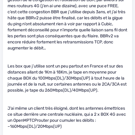
mes routeurs 4G (j’en ai une dizaine), avec une puce FREE,
c’est cette congestion BBR que j’utilise depuis 3ans, et j’ai très
hâte que BBRv2 puisse être finalisé, car les débits et la gigue
du ping n’ont absolument rien à voir par rapport à Cubic,
fortement déconseillé pour n’importe quelle liaison sans fil dont
les pertes sont plus conséquentes que du filaire. BBRv2 va
encore réduire fortement les retransmissions TCP, donc
augmenter le débit…
Les box que j’utilise sont un peu partout en France et sur des
distances allant de 1Km à 18Km, je tape en moyenne pour
chaque BOX du 100Mbps(DL)/30Mbps(UP) à tout heure de la
journée et de la nuit, sur certaines antennes ou le 2CA/3CA est
possible, je tape du 260Mbps(DL)/40Mbps(UP).
J’ai même un client très éloigné, dont les antennes émettrices
ce situe derrière une centrale nucléaire, qui a 2 x BOX 4G avec
un OpenMPTCProuter pour cumuler les débits :
~160Mbps(DL)/20Mbps(UP)