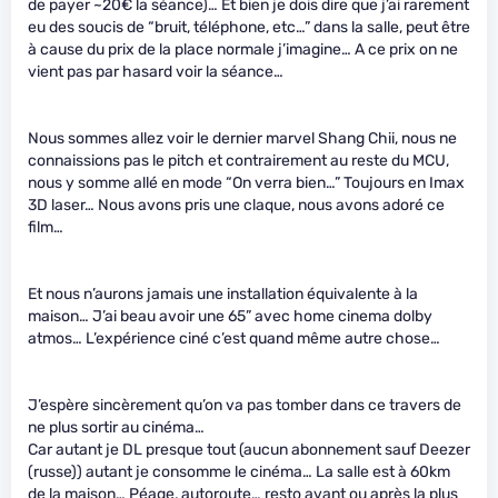
de payer ~20€ la séance)… Et bien je dois dire que j’ai rarement
eu des soucis de “bruit, téléphone, etc…” dans la salle, peut être
à cause du prix de la place normale j’imagine… A ce prix on ne
vient pas par hasard voir la séance…
Nous sommes allez voir le dernier marvel Shang Chii, nous ne
connaissions pas le pitch et contrairement au reste du MCU,
nous y somme allé en mode “On verra bien…” Toujours en Imax
3D laser… Nous avons pris une claque, nous avons adoré ce
film…
Et nous n’aurons jamais une installation équivalente à la
maison… J’ai beau avoir une 65” avec home cinema dolby
atmos… L’expérience ciné c’est quand même autre chose…
J’espère sincèrement qu’on va pas tomber dans ce travers de
ne plus sortir au cinéma…
Car autant je DL presque tout (aucun abonnement sauf Deezer
(russe)) autant je consomme le cinéma… La salle est à 60km
de la maison… Péage, autoroute… resto avant ou après la plus