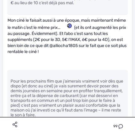
€ au lieu de 10 c’est déjà pas mal.
Mon ciné le faisait aussi à une époque, mais maintenant même
le matin c’est le même prix…
(et ils ont augmenté les prix
au passage. Évidemment). Et l’abo c’est sans tout les
suppléments (2€ pour le 3D, 5€ l’IMAX, 6€ pour la 4D), on est
bien loin de ce que dit @alliocha1805 sur le fait que ce soit plus
rentable le ciné !
Pour les prochains film que j’aimerais vraiment voir dès que
dispo (et donc au ciné) je vais surement devoir poser des
demis journées en semaine pour en profiter tranquillement,
entre ça et la dépense de carburant (car mal desservi en
transports en commun et un poil trop loin pour le faire à
pied) c’est pas vraiment un plaisir aussi confortable que la
maison où j’ai investi ce qu’il faut dans l’image – il me reste
le son à faire.
99
Oui, allez au ciné coute plus que seulement la place de ciné (ou