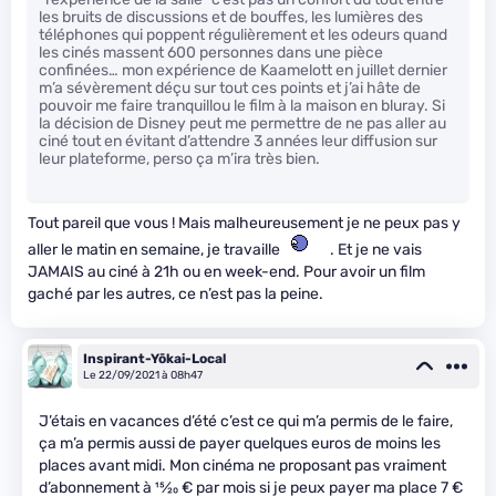
les bruits de discussions et de bouffes, les lumières des
téléphones qui poppent régulièrement et les odeurs quand
les cinés massent 600 personnes dans une pièce
confinées… mon expérience de Kaamelott en juillet dernier
m’a sévèrement déçu sur tout ces points et j’ai hâte de
pouvoir me faire tranquillou le film à la maison en bluray. Si
la décision de Disney peut me permettre de ne pas aller au
ciné tout en évitant d’attendre 3 années leur diffusion sur
leur plateforme, perso ça m’ira très bien.
Tout pareil que vous ! Mais malheureusement je ne peux pas y
aller le matin en semaine, je travaille
. Et je ne vais
JAMAIS au ciné à 21h ou en week-end. Pour avoir un film
gaché par les autres, ce n’est pas la peine.
Inspirant-Yōkai-Local
Le 22/09/2021 à 08h47
J’étais en vacances d’été c’est ce qui m’a permis de le faire,
ça m’a permis aussi de payer quelques euros de moins les
places avant midi. Mon cinéma ne proposant pas vraiment
d’abonnement à
15
⁄
20
€ par mois si je peux payer ma place 7 €