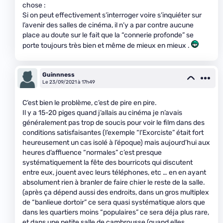
chose :
Si on peut effectivement s’interroger voire s’inquiéter sur
l’avenir des salles de cinéma, il n’y a par contre aucune
place au doute sur le fait que la “connerie profonde” se
porte toujours très bien et même de mieux en mieux .
Guinnness
Le 23/09/2021 à 17h49
C’est bien le problème, c’est de pire en pire.
Il y a 15-20 piges quand j’allais au cinéma je n’avais
généralement pas trop de soucis pour voir le film dans des
conditions satisfaisantes (l’exemple “l’Exorciste” était fort
heureusement un cas isolé à l’époque) mais aujourd’hui aux
heures d’affluence “normales” c’est presque
systématiquement la fête des bourricots qui discutent
entre eux, jouent avec leurs téléphones, etc … en en ayant
absolument rien à branler de faire chier le reste de la salle.
(après ça dépend aussi des endroits, dans un gros multiplex
de “banlieue dortoir” ce sera quasi systématique alors que
dans les quartiers moins “populaires” ce sera déja plus rare,
et dans une petite salle de cambrousse (quand elles