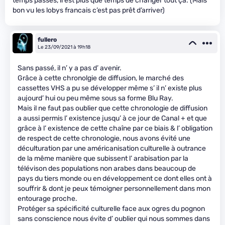
temps passés, il est plus que temps de changer tout ça. (Mais
bon vu les lobys francais c’est pas prêt d’arriver)
fullero
Le 23/09/2021 à 19h18
Sans passé, il n’ y a pas d’ avenir.
Grâce à cette chronolgie de diffusion, le marché des
cassettes VHS a pu se développer même s’ il n’ existe plus
aujourd’ hui ou peu même sous sa forme Blu Ray.
Mais il ne faut pas oublier que cette chronologie de diffusion
a aussi permis l’ existence jusqu’ à ce jour de Canal + et que
grâce à l’ existence de cette chaîne par ce biais & l’ obligation
de respect de cette chronologie, nous avons évité une
déculturation par une américanisation culturelle à outrance
de la même manière que subissent l’ arabisation par la
télévison des populations non arabes dans beaucoup de
pays du tiers monde ou en développement ce dont elles ont à
souffrir & dont ​je peux témoigner personnellement dans mon
entourage proche.
Protéger sa spécificité culturelle face aux ogres du pognon
sans conscience nous évite d’ oublier qui nous sommes dans