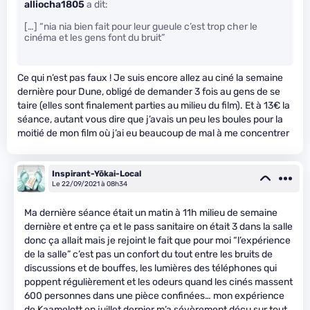
alliocha1805
a dit:
[…] “nia nia bien fait pour leur gueule c’est trop cher le
cinéma et les gens font du bruit”
Ce qui n’est pas faux ! Je suis encore allez au ciné la semaine
dernière pour Dune, obligé de demander 3 fois au gens de se
taire (elles sont finalement parties au milieu du film). Et à 13€ la
séance, autant vous dire que j’avais un peu les boules pour la
moitié de mon film où j’ai eu beaucoup de mal à me concentrer
Inspirant-Yōkai-Local
Le 22/09/2021 à 08h34
Ma dernière séance était un matin à 11h milieu de semaine
dernière et entre ça et le pass sanitaire on était 3 dans la salle
donc ça allait mais je rejoint le fait que pour moi “l’expérience
de la salle” c’est pas un confort du tout entre les bruits de
discussions et de bouffes, les lumières des téléphones qui
poppent régulièrement et les odeurs quand les cinés massent
600 personnes dans une pièce confinées… mon expérience
de Kaamelott en juillet dernier m’a sévèrement déçu sur tout