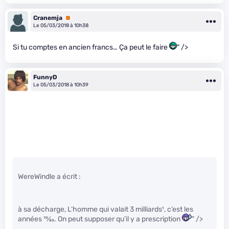
Cranemja
Premium
Le 05/03/2018 à 10h38
Si tu comptes en ancien francs… Ça peut le faire
" />
FunnyD
Le 05/03/2018 à 10h39
WereWindle a écrit :
à sa décharge, L’homme qui valait 3 milliards¹, c’est les
années
70
⁄
80
. On peut supposer qu’il y a prescription
" />