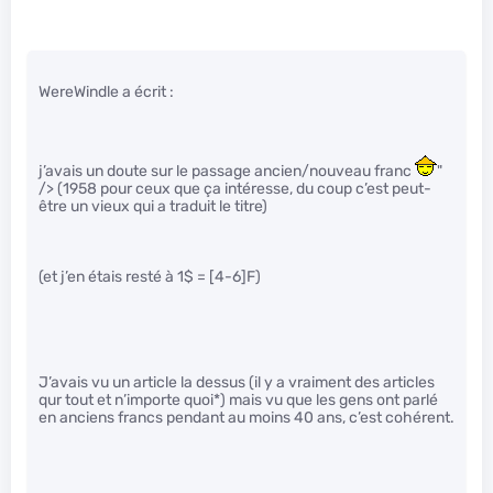
WereWindle a écrit :
j’avais un doute sur le passage ancien/nouveau franc
"
/> (1958 pour ceux que ça intéresse, du coup c’est peut-
être un vieux qui a traduit le titre)
(et j’en étais resté à 1$ = [4-6]F)
J’avais vu un article la dessus (il y a vraiment des articles
qur tout et n’importe quoi*) mais vu que les gens ont parlé
en anciens francs pendant au moins 40 ans, c’est cohérent.