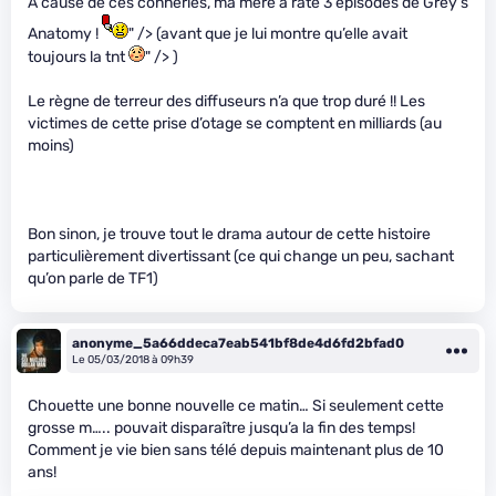
À cause de ces conneries, ma mère a raté 3 épisodes de Grey’s
Anatomy !
" /> (avant que je lui montre qu’elle avait
toujours la tnt
" /> )
Le règne de terreur des diffuseurs n’a que trop duré !! Les
victimes de cette prise d’otage se comptent en milliards (au
moins)
Bon sinon, je trouve tout le drama autour de cette histoire
particulièrement divertissant (ce qui change un peu, sachant
qu’on parle de TF1)
anonyme_5a66ddeca7eab541bf8de4d6fd2bfad0
Le 05/03/2018 à 09h39
Chouette une bonne nouvelle ce matin… Si seulement cette
grosse m….. pouvait disparaître jusqu’a la fin des temps!
Comment je vie bien sans télé depuis maintenant plus de 10
ans!