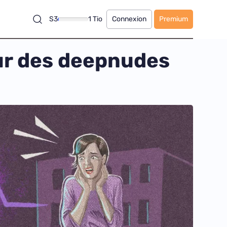
S3
1 Tio
Connexion
Premium
ur des deepnudes