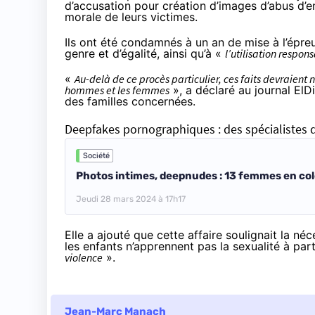
d’accusation pour création d’images d’abus d’en
morale de leurs victimes.
Ils ont été condamnés à un an de mise à l’épreu
genre et d’égalité, ainsi qu’à «
l’utilisation respon
«
Au-delà de ce procès particulier, ces faits devraient n
hommes et les femmes
», a
déclaré
au journal ElDi
des familles concernées.
Deepfakes pornographiques : des spécialistes de
Société
Photos intimes, deepnudes : 13 femmes en col
Jeudi 28 mars 2024 à 17h17
Elle a ajouté que cette affaire soulignait la né
les enfants n’apprennent pas la sexualité à par
violence
».
Jean-Marc Manach