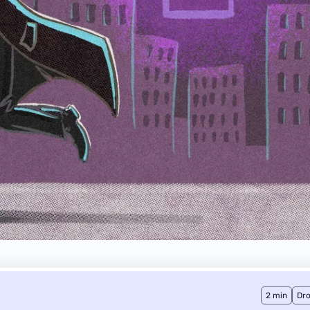
2 min
Dro