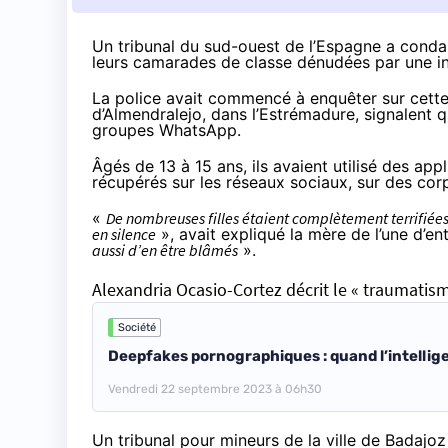
Un tribunal du sud-ouest de l’Espagne a conda
leurs camarades de classe dénudées par une inte
La police avait commencé à enquêter sur cette a
d’Almendralejo, dans l’Estrémadure, signalent q
groupes WhatsApp.
Âgés de 13 à 15 ans, ils avaient utilisé des app
récupérés sur les réseaux sociaux, sur des co
«
De nombreuses filles étaient complètement terrifiées 
en silence
», avait expliqué la mère de l’une d’ent
aussi d’en être blâmés
».
Alexandria Ocasio-Cortez décrit le « traumati
Société
Deepfakes pornographiques : quand l’intelligen
Vendredi 22 septembre 2023 à 06h30
Un tribunal pour mineurs de la ville de Badaj