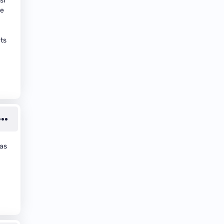
si
le
ts
pas