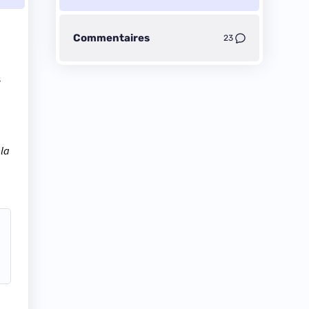
Commentaires
23
s
ela