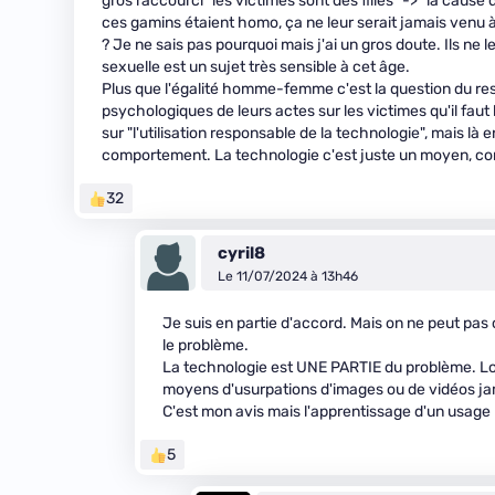
gros raccourci "les victimes sont des filles" -> "la ca
ces gamins étaient homo, ça ne leur serait jamais venu 
? Je ne sais pas pourquoi mais j'ai un gros doute. Ils ne
sexuelle est un sujet très sensible à cet âge.
Plus que l'égalité homme-femme c'est la question du re
psychologiques de leurs actes sur les victimes qu'il faut
sur "l'utilisation responsable de la technologie", mais là
comportement. La technologie c'est juste un moyen, comm
32
cyril8
Le 11/07/2024 à 13h46
Je suis en partie d'accord. Mais on ne peut pas
le problème.
La technologie est UNE PARTIE du problème. Lor
moyens d'usurpations d'images ou de vidéos jama
C'est mon avis mais l'apprentissage d'un usage 
5