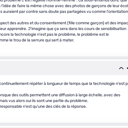
use du problème c'est l'égalité homme-femme". Ca sous-entends donc que 
à l'idée de faire la même chose avec des photos de garçons de leur éco
 les auraient par contre sans doute pas partagées vu comme l'orientation
spect des autres et du consentement (fille comme garçon) et des impac
 leur apprendre. J'imagine que ça sera dans les cours de sensibilisation
 encore la technologie n'est pas le problème, le problème est le
e le trou de la serrure qui sert à mater.
 continuellement répéter à longueur de temps que la technologie n'est 
sque des outils permettent une diffusion à large échelle, avec des
is vus alors oui ils sont une partie du problème.
responsable n'est qu'une des clés de la réponse.