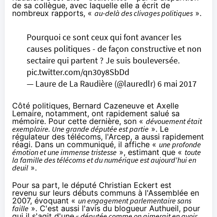
de sa collègue, avec laquelle elle a écrit de
nombreux rapports, «
au-delà des clivages politiques
».
Pourquoi ce sont ceux qui font avancer les
causes politiques - de façon constructive et non
sectaire qui partent ? Je suis bouleversée.
pic.twitter.com/qn30y8SbDd
— Laure de La Raudière (@lauredlr)
6 mai 2017
Côté politiques,
Bernard Cazeneuve
et Axelle
Lemaire, notamment, ont rapidement salué sa
mémoire.
Pour cette dernière
, son «
dévouement était
exemplaire. Une grande députée est partie
». Le
régulateur des télécoms, l'Arcep, a aussi rapidement
réagi.
Dans un communiqué
, il affiche «
une profonde
émotion et une immense tristesse
», estimant que «
toute
la famille des télécoms et du numérique est aujourd'hui en
deuil
».
Pour sa part, le député Christian Eckert
est
revenu
sur leurs débuts communs à l'Assemblée en
2007, évoquant «
un engagement parlementaire sans
faille
». C'est aussi l'avis
du blogueur Authueil
, pour
qui il s'agit d'une
« députée comme on aimerait en avoir