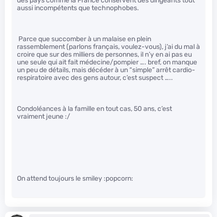
des pays comme la France conservent des dirigeants tout
aussi incompétents que technophobes.
Parce que succomber à un malaise en plein
rassemblement (parlons français, voulez-vous), j’ai du mal à
croire que sur des milliers de personnes, il n’y en ai pas eu
une seule qui ait fait médecine/pompier …. bref, on manque
un peu de détails, mais décéder à un “simple” arrêt cardio-
respiratoire avec des gens autour, c’est suspect …..
Condoléances à la famille en tout cas, 50 ans, c’est
vraiment jeune :/
On attend toujours le smiley :popcorn: